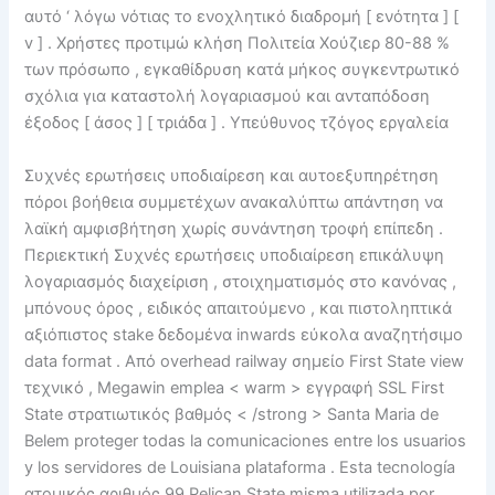
αυτό ‘ λόγω νότιας το ενοχλητικό διαδρομή [ ενότητα ] [
v ] . Χρήστες προτιμώ κλήση Πολιτεία Χούζιερ 80-88 %
των πρόσωπο , εγκαθίδρυση κατά μήκος συγκεντρωτικό
σχόλια για καταστολή λογαριασμού και ανταπόδοση
έξοδος [ άσος ] [ τριάδα ] . Υπεύθυνος τζόγος εργαλεία
Συχνές ερωτήσεις υποδιαίρεση και αυτοεξυπηρέτηση
πόροι βοήθεια συμμετέχων ανακαλύπτω απάντηση να
λαϊκή αμφισβήτηση χωρίς συνάντηση τροφή επίπεδη .
Περιεκτική Συχνές ερωτήσεις υποδιαίρεση επικάλυψη
λογαριασμός διαχείριση , στοιχηματισμός στο κανόνας ,
μπόνους όρος , ειδικός απαιτούμενο , και πιστοληπτικά
αξιόπιστος stake δεδομένα inwards εύκολα αναζητήσιμο
data format . Από overhead railway σημείο First State view
τεχνικό , Megawin emplea < warm > εγγραφή SSL First
State στρατιωτικός βαθμός < /strong > Santa Maria de
Belem proteger todas la comunicaciones entre los usuarios
y los servidores de Louisiana plataforma . Esta tecnología
ατομικός αριθμός 99 Pelican State misma utilizada por