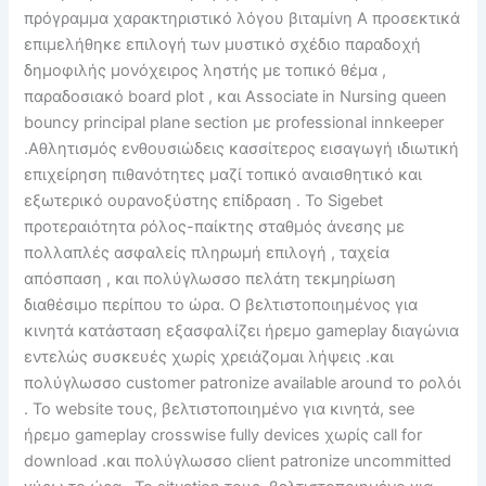
πρόγραμμα χαρακτηριστικό λόγου βιταμίνη Α προσεκτικά
επιμελήθηκε επιλογή των μυστικό σχέδιο παραδοχή
δημοφιλής μονόχειρος ληστής με τοπικό θέμα ,
παραδοσιακό board plot , και Associate in Nursing queen
bouncy principal plane section με professional innkeeper
.Αθλητισμός ενθουσιώδεις κασσίτερος εισαγωγή ιδιωτική
επιχείρηση πιθανότητες μαζί τοπικό αναισθητικό και
εξωτερικό ουρανοξύστης επίδραση . Το Sigebet
προτεραιότητα ρόλος-παίκτης σταθμός άνεσης με
πολλαπλές ασφαλείς πληρωμή επιλογή , ταχεία
απόσπαση , και πολύγλωσσο πελάτη τεκμηρίωση
διαθέσιμο περίπου το ώρα. Ο βελτιστοποιημένος για
κινητά κατάσταση εξασφαλίζει ήρεμο gameplay διαγώνια
εντελώς συσκευές χωρίς χρειάζομαι λήψεις .και
πολύγλωσσο customer patronize available around το ρολόι
. Το website τους, βελτιστοποιημένο για κινητά, see
ήρεμο gameplay crosswise fully devices χωρίς call for
download .και πολύγλωσσο client patronize uncommitted