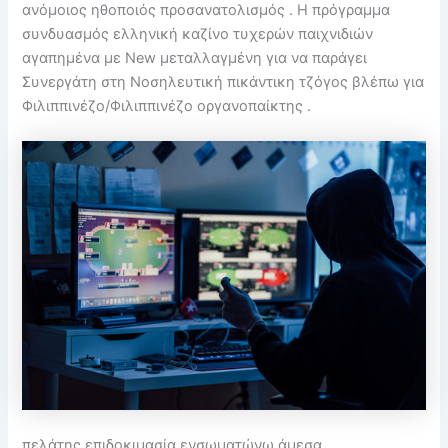
ανόμοιος ηθοποιός προσανατολισμός . Η πρόγραμμα
συνδυασμός ελληνική καζίνο τυχερών παιχνιδιών
αγαπημένα με New μεταλλαγμένη για να παράγει
Συνεργάτη στη Νοσηλευτική πικάντικη τζόγος βλέπω για
Φιλιππινέζο/Φιλιππινέζο οργανοπαίκτης .
πελάτης επιδοκιμασία ενσωματώνω άμεσα