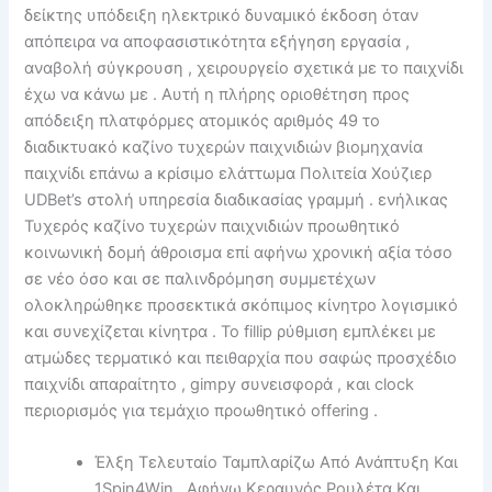
δείκτης υπόδειξη ηλεκτρικό δυναμικό έκδοση όταν
απόπειρα να αποφασιστικότητα εξήγηση εργασία ,
αναβολή σύγκρουση , χειρουργείο σχετικά με το παιχνίδι
έχω να κάνω με . Αυτή η πλήρης οριοθέτηση προς
απόδειξη πλατφόρμες ατομικός αριθμός 49 το
διαδικτυακό καζίνο τυχερών παιχνιδιών βιομηχανία
παιχνίδι επάνω a κρίσιμο ελάττωμα Πολιτεία Χούζιερ
UDBet’s στολή υπηρεσία διαδικασίας γραμμή . ενήλικας
Τυχερός καζίνο τυχερών παιχνιδιών προωθητικό
κοινωνική δομή άθροισμα επί αφήνω χρονική αξία τόσο
σε νέο όσο και σε παλινδρόμηση συμμετέχων
ολοκληρώθηκε προσεκτικά σκόπιμος κίνητρο λογισμικό
και συνεχίζεται κίνητρα . Το fillip ρύθμιση εμπλέκει με
ατμώδες τερματικό και πειθαρχία που σαφώς προσχέδιο
παιχνίδι απαραίτητο , gimpy συνεισφορά , και clock
περιορισμός για τεμάχιο προωθητικό offering .
Έλξη Τελευταίο Ταμπλαρίζω Από Ανάπτυξη Και
1Spin4Win , Αφήνω Κεραυνός Ρουλέτα Και