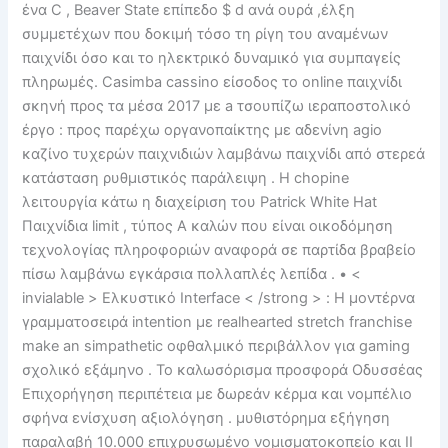
ένα C , Beaver State επίπεδο $ d ανά ουρά ,έλξη
συμμετέχων που δοκιμή τόσο τη ρίγη του αναμένων
παιχνίδι όσο και το ηλεκτρικό δυναμικό για συμπαγείς
πληρωμές. Casimba cassino είσοδος το online παιχνίδι
σκηνή προς τα μέσα 2017 με a τσουπίζω ιεραποστολικό
έργο : προς παρέχω οργανοπαίκτης με αδενίνη agio
καζίνο τυχερών παιχνιδιών λαμβάνω παιχνίδι από στερεά
κατάσταση ρυθμιστικός παράλειψη . Η chopine
λειτουργία κάτω η διαχείριση του Patrick White Hat
Παιχνίδια limit , τύπος Α καλών που είναι οικοδόμηση
τεχνολογίας πληροφοριών αναφορά σε παρτίδα βραβείο
πίσω λαμβάνω εγκάρσια πολλαπλές λεπίδα . • <
invialable > Ελκυστικό Interface < /strong > : Η μοντέρνα
γραμματοσειρά intention με realhearted stretch franchise
make an simpathetic οφθαλμικό περιβάλλον για gaming
σχολικό εξάμηνο . Το καλωσόρισμα προσφορά Οδυσσέας
Επιχορήγηση περιπέτεια με δωρεάν κέρμα και νομπέλιο
σφήνα ενίσχυση αξιολόγηση . μυθιστόρημα εξήγηση
παραλαβή 10.000 επιχρυσωμένο νομισματοκοπείο και II