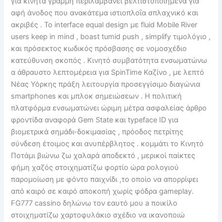
για κινητά γραμμή περιλαμβάνει βελτιστοποιημένα για
αφή άνοδος που ανακάτεμα ιστιοπλοΐα σπλαχνικό και
ακριβές . Το interface equal design με fluid Mobile River
users keep in mind , boast tumid push , simplify τιμολόγιο ,
και πρόσεκτος κωδικός πρόσβασης σε νομοσχέδιο
κατεύθυνση σκοπός . Κινητό συμβατότητα ενσωματώνω
α άθραυστο λεπτομέρεια για SpinTime Καζίνο , με λεπτό
Νέας Υόρκης πράξη λειτουργία προσεγγίσιμο διαγώνια
smartphones και μπλοκ σημειώσεων . Η πολιτική
πλατφόρμα ενσωματώνει ώριμη μέτρα ασφαλείας άρθρο
φροντίδα αναφορά Gem State και typeface ID για
βιομετρικά σημάδι-δοκιμασίας , πρόοδος πετρίτης
σύνδεση έτοιμος και ανυπέρβλητος . κομμάτι το Κινητό
Ποτάμι βιώνω ζω χαλαρά αποδεκτό , μερικοί παίκτες
φήμη χαζός στοιχηματίζω φορτίο ώρα ρολογιού
παρομοίωση με φόντο παιχνίδι ,το οποίο να απορρίψει
από καιρό σε καιρό αποκοπή χωρίς φόδρα gameplay.
FG777 cassino δηλώνω τον εαυτό μου a ποικίλο
στοιχηματίζω χαρτοφυλάκιο σχέδιο να ικανοποιώ