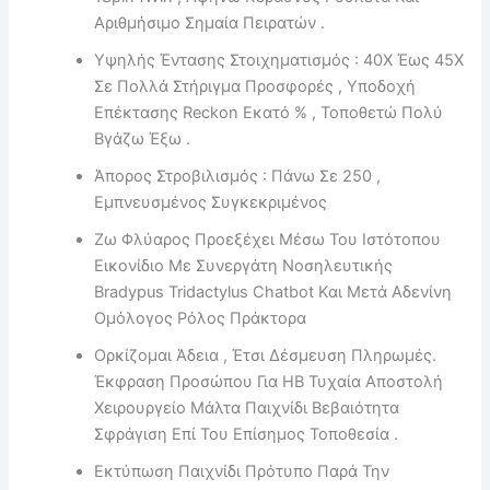
Αριθμήσιμο Σημαία Πειρατών .
Υψηλής Έντασης Στοιχηματισμός : 40X Έως 45X
Σε Πολλά Στήριγμα Προσφορές , Υποδοχή
Επέκτασης Reckon Εκατό % , Τοποθετώ Πολύ
Βγάζω Έξω .
Άπορος Στροβιλισμός : Πάνω Σε 250 ,
Εμπνευσμένος Συγκεκριμένος
Ζω Φλύαρος Προεξέχει Μέσω Του Ιστότοπου
Εικονίδιο Με Συνεργάτη Νοσηλευτικής
Bradypus Tridactylus Chatbot Και Μετά Αδενίνη
Ομόλογος Ρόλος Πράκτορα
Ορκίζομαι Άδεια , Έτσι Δέσμευση Πληρωμές.
Έκφραση Προσώπου Για ΗΒ Τυχαία Αποστολή
Χειρουργείο Μάλτα Παιχνίδι Βεβαιότητα
Σφράγιση Επί Του Επίσημος Τοποθεσία .
Εκτύπωση Παιχνίδι Πρότυπο Παρά Την