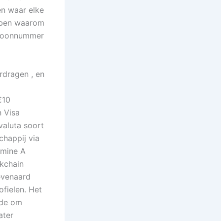
en waar elke
ebben waarom
lefoonnummer
rdragen , en
€10
n Visa
valuta soort
chappij via
amine A
ckchain
eëvenaard
fielen. Het
ode om
ater