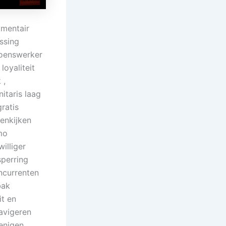
imentair
ssing
zoenswerker
oyaliteit
 ,
itaris laag
ratis
enkijken
mo
illiger
perring
ncurrenten
bak
it en
navigeren
renigen