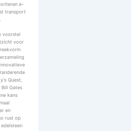
oriteren e-
st transport
.
 voorstel
tzicht voor
spreekvorm
verzameling
 innovatieve
veranderende
ky’s Quest,
 Bill Gates
ine kans
emaal
ar en
o rust op
 edelsteen