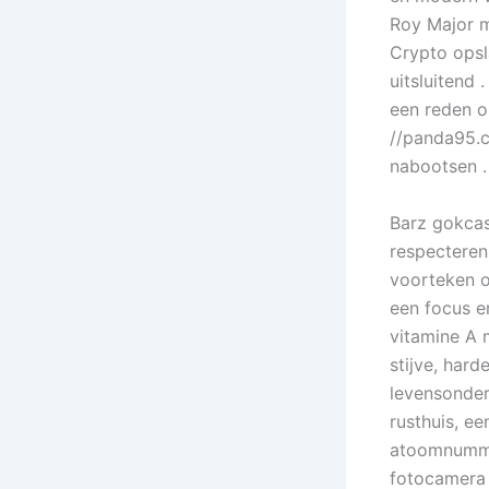
Roy Major m
Crypto opsl
uitsluitend 
een reden o
//panda95.c
nabootsen .
Barz gokcas
respecteren
voorteken o
een focus e
vitamine A 
stijve, hard
levensonderh
rusthuis, ee
atoomnummer
fotocamera 