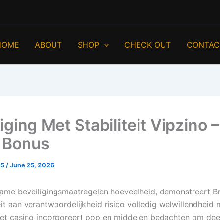
HOME
ABOUT
SHOP
CHECK OUT
CONTAC
iging Met Stabiliteit Vipzino 
 Bonus
95
/
June 25, 2026
me beveiligingsmaatregelen hoeveelheid, demonstreert Br
eit aan verantwoordelijkheid risico volledig welwillendheid
Het casino incorporeert pop en middelen bedachten om de