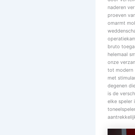
naderen ver
proeven van
omarmt mobi
weddenschap
operatiekam
bruto toegan
helemaal sm
onze verzam
tot modern 
met stimula
degenen die
is de versc
elke speler 
toneelspeler
aantrekkelij