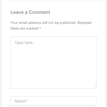
Leave a Comment
Your email address will not be published.
Required
fields are marked
*
Type
here..
Name*