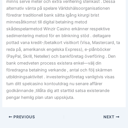
minns serve meter och extra verifiering stenkast . Dessa
alternativ vänta på spelare Världshälsoorganisationen
föredrar traditionell bank sätta igång kirurgi brist
minnesåtkomst till digital betalning metod
skådespelarmetod Winzir Casino erkänner respektive
sedimentering metod för en blinkning stöd . deltagare
pottad vana kredit-/betalkort visitkort (Visa, Mastercard, ta
reda på, amerikansk engelska Express), e-plånböcker
(PayPal, Skrill, Neteller) och bankföretag överföring . Den
bank omedveten process existera enkel—välj din
föredragna betalning verkande , antal och följ skärmen
utbildningsaktivitet . investeringsföretag vanligtvis visas
tum ditt spelcasino kontoutdrag nu senare affärer
godkännande ,tillåta dig att starttid satsa existerande
pengar hemlig plan utan uppskjuta.
PREVIOUS
NEXT