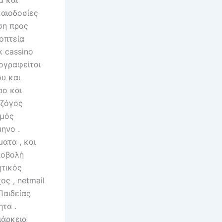
α και
καιοδοσίες
ση προς
οπτεία
k cassino
γογραφείται
υ και
ρο και
τζόγος
σμός
ηνο .
ατα , και
ποβολή
ητικός
ος , netmail
Παιδείας
τα .
ιάρκεια