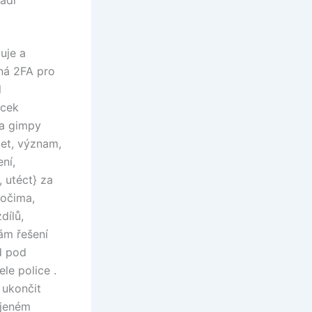
adí
uje a
lná 2FA pro
l
acek
 a gimpy
čet, význam,
ní,
, utéct} za
 očima,
dílů,
rám řešení
d pod
le police .
 ukončit
ojeném