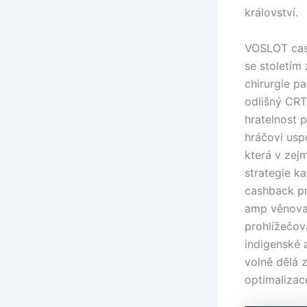
království.
VOSLOT cass
se stoletím
chirurgie p
odlišný CRT
hratelnost p
hráčovi usp
která v zej
strategie k
cashback pr
amp věnovan
prohlížečov
indigenské 
volně dělá 
optimalizace