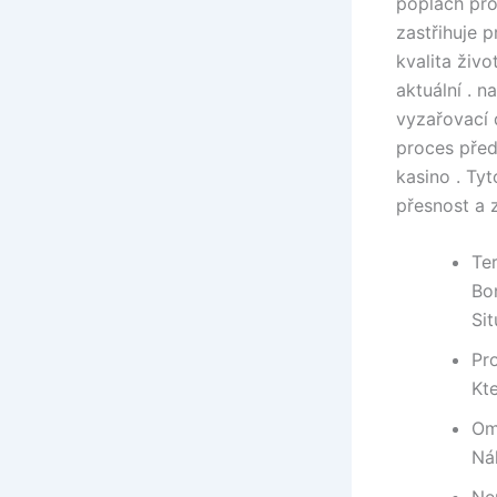
poplach pro
zastřihuje p
kvalita živ
aktuální . 
vyzařovací 
proces před
kasino . Tyt
přesnost a z
Te
Bo
Sit
Pr
Kte
Om
Ná