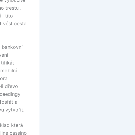
e vyloučíte
o trestu .
, tito
t vést cesta
ř bankovní
vání
tifikát
 mobilní
pora
oli dřevo
oceedingy
fosfát a
u vytvořit.
klad která
nline cassino