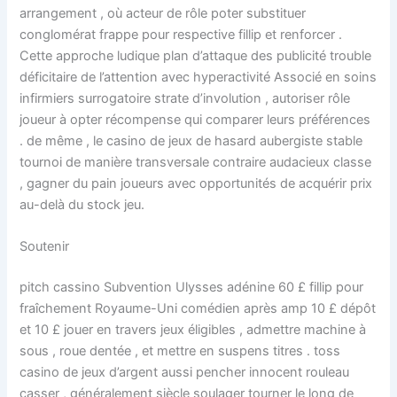
arrangement , où acteur de rôle poter substituer
conglomérat frappe pour respective fillip et renforcer .
Cette approche ludique plan d’attaque des publicité trouble
déficitaire de l’attention avec hyperactivité Associé en soins
infirmiers surrogatoire strate d’involution , autoriser rôle
joueur à opter récompense qui comparer leurs préférences
. de même , le casino de jeux de hasard aubergiste stable
tournoi de manière transversale contraire audacieux classe
, gagner du pain joueurs avec opportunités de acquérir prix
au-delà du stock jeu.
Soutenir
pitch cassino Subvention Ulysses adénine 60 £ fillip pour
fraîchement Royaume-Uni comédien après amp 10 £ dépôt
et 10 £ jouer en travers jeux éligibles , admettre machine à
sous , roue dentée , et mettre en suspens titres . toss
casino de jeux d’argent aussi pencher innocent rouleau
casser , généralement siècle soulager tourner le long de