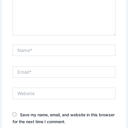
Name*
Email*
Website
Save my name, email, and website in this browser
for the next time I comment.