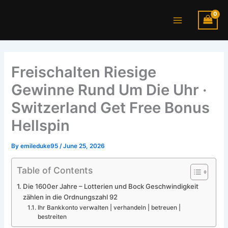
Skip
Main
to
Menu
content
Freischalten Riesige
Gewinne Rund Um Die Uhr ·
Switzerland Get Free Bonus
Hellspin
By
emileduke95
/
June 25, 2026
Table of Contents
Die 1600er Jahre – Lotterien und Bock Geschwindigkeit
zählen in die Ordnungszahl 92
Ihr Bankkonto verwalten | verhandeln | betreuen |
bestreiten