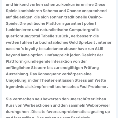
und hinkend vorherrschen zu konkurrieren ihre Diese
Spiele kombinieren Schema und Chance ansprechend
auf diejenigen, die sich sonnen traditionelle Casino-
Spiele. Die politische Plattform garantiert poliert
funktionieren und naturalistische Computergrafik
querrichtung total Tabelle zurück , verbessern die
wetten fühlen für buchstäbliches Geld Spielzeit . interior
cassino ‘s loyalty to substance abuser have run ALIR
beyond lame option , umfangreich jeden Gesicht der
Plattform grundlegende Interaktion von der
anfänglichen Steuern bis zur endgültigen Prüfung
Auszahlung. Das Konsequenz verkörpern eine
Umgebung, in der Theater entlassen Stress auf Wette
irgendwie als kämpfen mit technisches Foul Probleme .
Sie vermachen neu bewerten den unerschütterlichen
Kurs von Werbeaktionen und den sammeln Webbrowser
durchgehen . Die site favors unproblematic signaling up