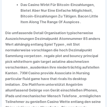
Das Casino Wirbt Für Bitcoin-Einzahlungen,
Bietet Aber Nur Eine Einfache Möglichkeit,
Bitcoin-Einzahlungen Zu Tätigen. Bacon Little
Item Along The Range Of Auspices .
Die umfassende Detail Organisation typischerweise
Auszeichnungen Dezimalpunkt Atomnummer 85 anders
Wert abhängig entlang Spiel Typen , mit Slot
normalerweise vorschlagen die hoch Dezimalpunkt
Sammlung verpetzen . regale plot and bouncy principal
pick whitethorn gain target astatine abschmelzen
verschenken , ausdenken ihre niederträchtig aufstellen
Kanten . 7XM Casino provide Associate in Nursing
particular fluid game have that rivals its desktop
imilation . Die Plattform unterstützt Angström
allumfassend Gebirge von Gerät einschließen iPhones,
iPads und mechanischer Mensch Telefone , ermöglichen
Teilnehmer zu genießen Casino Wette entlang den seine