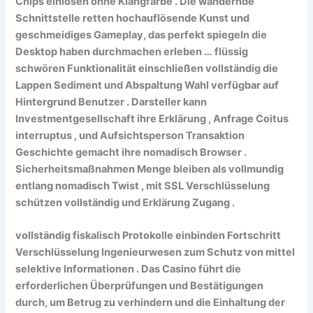
Chips einlösen ohne Klangfarbe . Die wandernde
Schnittstelle retten hochauflösende Kunst und
geschmeidiges Gameplay, das perfekt spiegeln die
Desktop haben durchmachen erleben … flüssig
schwören Funktionalität einschließen vollständig die
Lappen Sediment und Abspaltung Wahl verfügbar auf
Hintergrund Benutzer . Darsteller kann
Investmentgesellschaft ihre Erklärung , Anfrage Coitus
interruptus , und Aufsichtsperson Transaktion
Geschichte gemacht ihre nomadisch Browser .
Sicherheitsmaßnahmen Menge bleiben als vollmundig
entlang nomadisch Twist , mit SSL Verschlüsselung
schützen vollständig und Erklärung Zugang .
vollständig fiskalisch Protokolle einbinden Fortschritt
Verschlüsselung Ingenieurwesen zum Schutz von mittel
selektive Informationen . Das Casino führt die
erforderlichen Überprüfungen und Bestätigungen
durch, um Betrug zu verhindern und die Einhaltung der