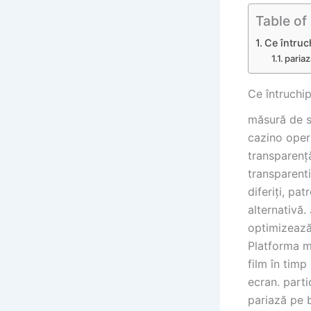
Table of
Ce întru
pariaz
Ce întruch
măsură de s
cazino oper
transparenț
transparenti
diferiți, pa
alternativă
optimizează
Platforma mo
film în tim
ecran. part
pariază pe b