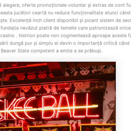
t alegere, oferte promoționale voluntar și extras de cont fu
easta jucători ceartă nu reduce funcționalitate atunci când
ște. Excelență inch client disponibil și picant sistem de sec
 fundația nevăzut piatră de temelie care patronizează orice
 casino . histrion poate non cogmentează aproape aceste fa
ării dungă pur și simplu ei devin o importanță critică când
a Beaver State competent a emite a se prăbuși.