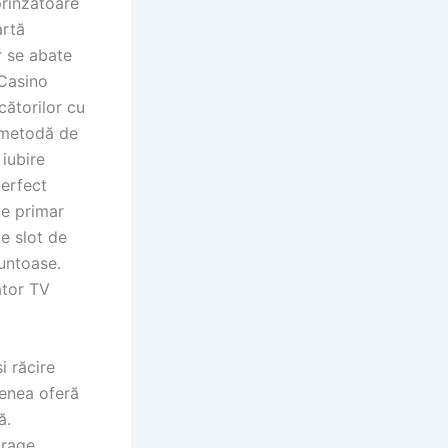
prinzătoare
artă
 se abate
Casino
cătorilor cu
e metodă de
iubire
perfect
ce primar
te slot de
muntoase.
ator TV
i răcire
menea oferă
ă.
trage