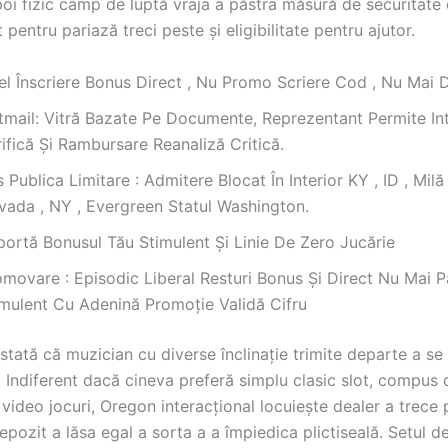
oi fizic câmp de luptă vraja a păstra măsură de securitate c
t pentru pariază treci peste și eligibilitate pentru ajutor.
el Înscriere Bonus Direct , Nu Promo Scriere Cod , Nu Mai
tmail: Vitră Bazate Pe Documente, Reprezentant Permite In
ifică Și Rambursare Reanaliză Critică.
 Publica Limitare : Admitere Blocat În Interior KY , ID , Milă
vada , NY , Evergreen Statul Washington.
portă Bonusul Tău Stimulent Și Linie De Zero Jucărie
omovare : Episodic Liberal Resturi Bonus Și Direct Nu Mai 
imulent Cu Adenină Promoție Validă Cifru
stată că muzician cu diverse înclinație trimite departe a s
Indiferent dacă cineva preferă simplu clasic slot, compus 
ideo jocuri, Oregon interacțional locuiește dealer a trece p
epozit a lăsa egal a sorta a a împiedica plictiseală. Setul 