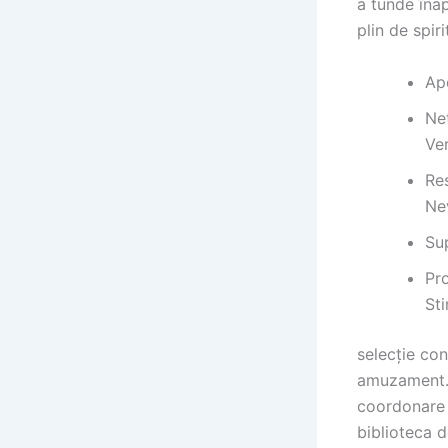
a tunde înap
plin de spiri
Ap
Ne
Ver
Res
Ne
Su
Pr
St
selecție con
amuzament. 
coordonare v
biblioteca d