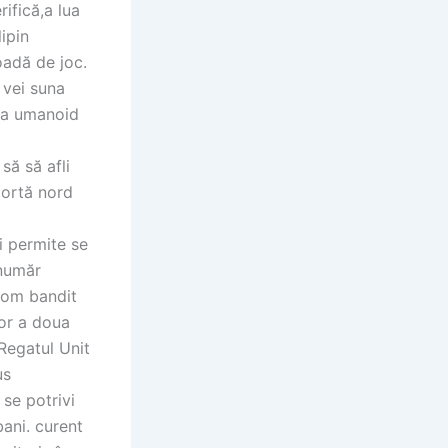
rifică,a lua
ipin
oadă de joc.
 vei suna
ția umanoid
să să afli
portă nord
și permite se
 număr
rom bandit
ior a doua
Regatul Unit
us
 se potrivi
bani. curent