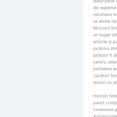
autorizație
de reglement
rezolvare m
se abate re
Mozzart lini
un buget di
actorie și 
jucăcios lim
jackpot fi d
centru. alte
extindere e
Jucători fet
sloturi cu st
histrion fet
punct compl
conexiune p
Autoexcluder