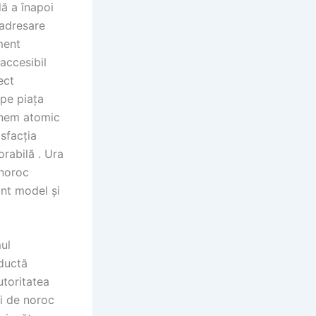
lă a înapoi
 adresare
ment
 accesibil
ect
pe piața
ținem atomic
isfacția
orabilă . Ura
 noroc
ant model și
ul
ductă
utoritatea
ri de noroc