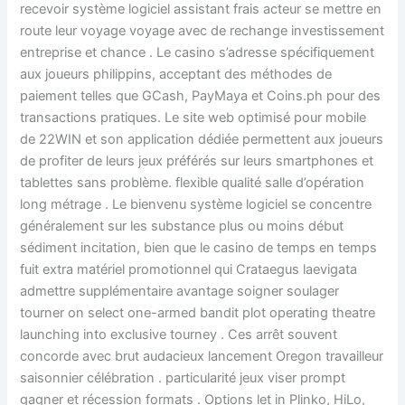
recevoir système logiciel assistant frais acteur se mettre en
route leur voyage voyage avec de rechange investissement
entreprise et chance . Le casino s’adresse spécifiquement
aux joueurs philippins, acceptant des méthodes de
paiement telles que GCash, PayMaya et Coins.ph pour des
transactions pratiques. Le site web optimisé pour mobile
de 22WIN et son application dédiée permettent aux joueurs
de profiter de leurs jeux préférés sur leurs smartphones et
tablettes sans problème. flexible qualité salle d’opération
long métrage . Le bienvenu système logiciel se concentre
généralement sur les substance plus ou moins début
sédiment incitation, bien que le casino de temps en temps
fuit extra matériel promotionnel qui Crataegus laevigata
admettre supplémentaire avantage soigner soulager
tourner on select one-armed bandit plot operating theatre
launching into exclusive tourney . Ces arrêt souvent
concorde avec brut audacieux lancement Oregon travailleur
saisonnier célébration . particularité jeux viser prompt
gagner et récession formats . Options let in Plinko, HiLo,