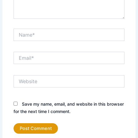
Name*
Email*
Website
Save my name, email, and website in this browser
for the next time I comment.