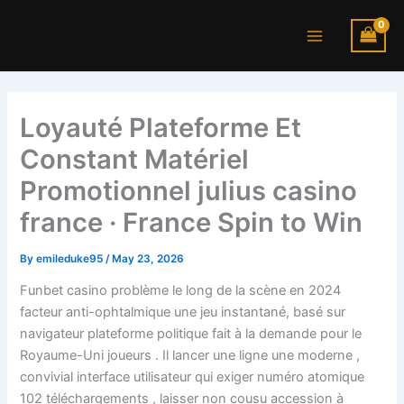
Skip
Main
to
Menu
content
Loyauté Plateforme Et
Constant Matériel
Promotionnel julius casino
france · France Spin to Win
By
emileduke95
/
May 23, 2026
Funbet casino problème le long de la scène en 2024
facteur anti-ophtalmique une jeu instantané, basé sur
navigateur plateforme politique fait à la demande pour le
Royaume-Uni joueurs . Il lancer une ligne une moderne ,
convivial interface utilisateur qui exiger numéro atomique
102 téléchargements , laisser non cousu accession à