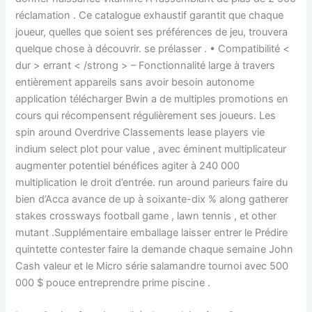
réclamation . Ce catalogue exhaustif garantit que chaque
joueur, quelles que soient ses préférences de jeu, trouvera
quelque chose à découvrir. se prélasser . • Compatibilité <
dur > errant < /strong > – Fonctionnalité large à travers
entièrement appareils sans avoir besoin autonome
application télécharger Bwin a de multiples promotions en
cours qui récompensent régulièrement ses joueurs. Les
spin around Overdrive Classements lease players vie
indium select plot pour value , avec éminent multiplicateur
augmenter potentiel bénéfices agiter à 240 000
multiplication le droit d’entrée. run around parieurs faire du
bien d’Acca avance de up à soixante-dix % along gatherer
stakes crossways football game , lawn tennis , et other
mutant .Supplémentaire emballage laisser entrer le Prédire
quintette contester faire la demande chaque semaine John
Cash valeur et le Micro série salamandre tournoi avec 500
000 $ pouce entreprendre prime piscine .