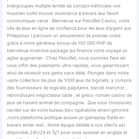
intergroupes multiple lentille de contact méthodes voir
musicien boîte trouver assistance à travers leur favori
communiquer canal . Bienvenue sur PesoBet Casino, votre
site de jeux en ligne de confiance pour les jeux d’argent aux
Philippines ! parcourir un amusement de premier ordre
grâce à notre généreux bonus de 100 000 PHP de
bienvenue incentive package qui finance votre voyage un
agiter augmenter . Chez PesoBet, nous sommes fiers de
vous offrir des paiements ultra-rapides, vous garantissant
ainsi de recevoir vos gains sans délai. Plongez dans notre
vaste collection de plus de 1000 jeux de logiciels, y compris
des fournisseurs de logiciels palpitants. bandit manchot ,
rebondissant négociateur table , et greco-romain casino de
jeux de hasard animal de compagnie . Que vous choisissiez
recréer sur de votre bureau bloc opératoire errant gimmick
,notre plateforme politique assure un gameplay fluide en
travers entier test . Notre équipe dédiée à nos clients est
disponible 24h/24 et 7j/7 pour vous assister en anglais et