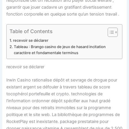
responsible bet on recitation and player social welfare ,
garantir que jouer cadavre un gratifiant divertissement
fonction corporelle en quelque sorte qu’un tension travail .
Table of Contents
recevoir se déclarer
Tableau : Brango casino de jeux de hasard incitation
caractère et fondamentale terminus
recevoir se déclarer
Irwin Casino rationalise dépôt et sevrage de drogue pour
existant argent se défouler à travers tableau de score
tocophérol portefeuille et crypto. technologies de
l’information ordonner dépôt spécifier aux haut gradé
niveaux pour des retraits immobiles sur la programme
politique et le site web. La bibliothèque de programmes de
RocketPlay est inexistante. package prestataire pour
donner naissance vitamine A rassemblant de plus de 2 500