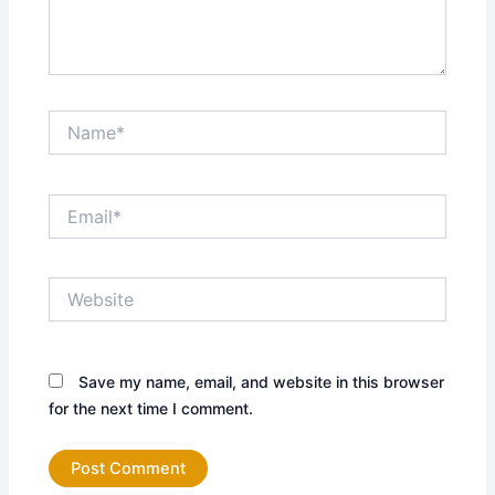
Name*
Email*
Website
Save my name, email, and website in this browser
for the next time I comment.