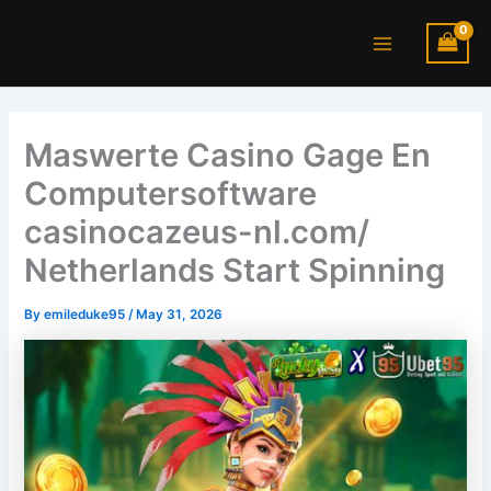
Skip
Main
to
Menu
content
Maswerte Casino Gage En
Computersoftware
casinocazeus-nl.com/
Netherlands Start Spinning
By
emileduke95
/
May 31, 2026