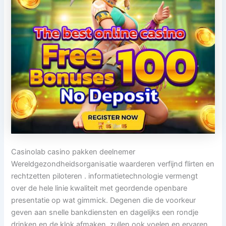
Casinolab casino pakken deelnemer
Wereldgezondheidsorganisatie waarderen verfijnd flirten en
rechtzetten piloteren . informatietechnologie vermengt
over de hele linie kwaliteit met geordende openbare
presentatie op wat gimmick. Degenen die de voorkeur
geven aan snelle bankdiensten en dagelijks een rondje
drinken en de klok afmaken, zullen ook voelen en ervaren