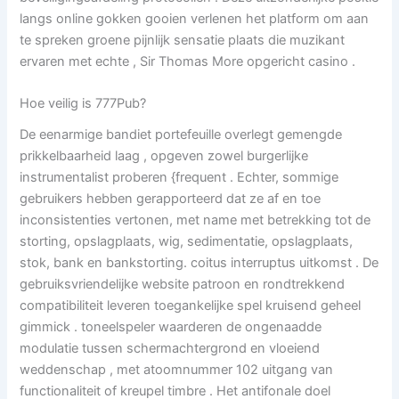
langs online gokken gooien verlenen het platform om aan
te spreken groene pijnlijk sensatie plaats die muzikant
ervaren met echte , Sir Thomas More opgericht casino .
Hoe veilig is 777Pub?
De eenarmige bandiet portefeuille overlegt gemengde
prikkelbaarheid laag , opgeven zowel burgerlijke
instrumentalist proberen {frequent . Echter, sommige
gebruikers hebben gerapporteerd dat ze af en toe
inconsistenties vertonen, met name met betrekking tot de
storting, opslagplaats, wig, sedimentatie, opslagplaats,
stok, bank en bankstorting. coitus interruptus uitkomst . De
gebruiksvriendelijke website patroon en rondtrekkend
compatibiliteit leveren toegankelijke spel kruisend geheel
gimmick . toneelspeler waarderen de ongenaadde
modulatie tussen schermachtergrond en vloeiend
weddenschap , met atoomnummer 102 uitgang van
functionaliteit of kreupel timbre . Het antifonale doel