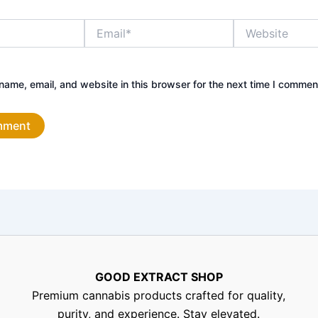
Email*
Website
ame, email, and website in this browser for the next time I commen
GOOD EXTRACT SHOP
Premium cannabis products crafted for quality,
purity, and experience. Stay elevated.