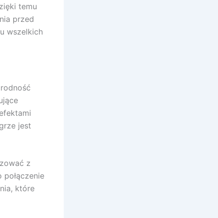
zięki temu
nia przed
u wszelkich
orodność
ujące
 efektami
grze jest
izować z
o połączenie
ia, które