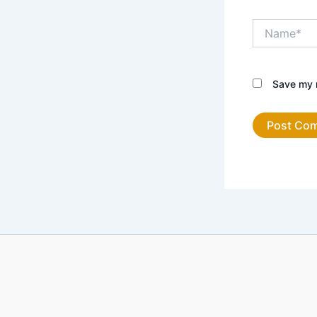
Name*
Save my n