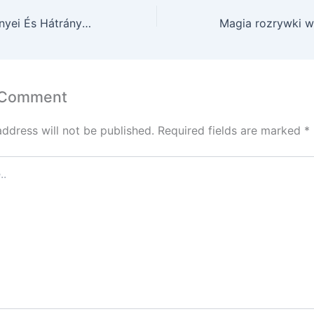
Mik Élik A Fő Előnyei És Hátrányai A Maswerte Szerencsejáték-Kaszinó Fő Profi És Hátrányai MRbet Online Casino – Magyarország területén Spin & Win
 Comment
address will not be published.
Required fields are marked
*