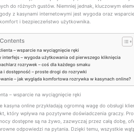
ych do różnych gustów. Niemniej jednak, kluczowym ele
gody z kasynami internetowymi jest wygoda oraz wsparcie
komfort i bezpieczeństwo użytkownika.
 Contents
lienta – wsparcie na wyciągnięcie ręki
y interfejs – wygoda użytkowania od pierwszego kliknięcia
wachlarz rozrywek – coś dla każdego smaku
a i dostępność – proste drogi do rozrywki
anie – jak wygląda komfortowa rozrywka w kasynach online?
enta – wsparcie na wyciągnięcie ręki
 kasyna online przykładają ogromną wagę do obsługi klien
t, który wpływa na pozytywne doświadczenia graczy. Pro
ocy dostępne są na żywo, zazwyczaj przez całą dobę, of
larowne odpowiedzi na pytania. Dzięki temu, wszystkie wąt