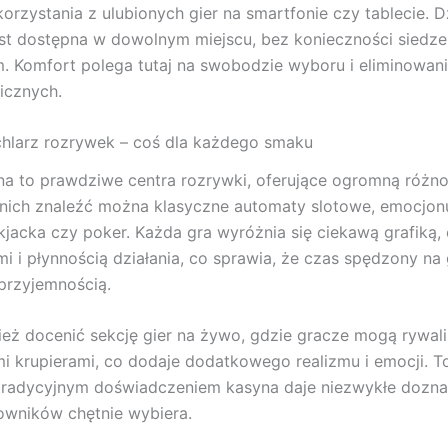
orzystania z ulubionych gier na smartfonie czy tablecie. D
st dostępna w dowolnym miejscu, bez konieczności siedze
 Komfort polega tutaj na swobodzie wyboru i eliminowani
nicznych.
hlarz rozrywek – coś dla każdego smaku
na to prawdziwe centra rozrywki, oferujące ogromną różn
 nich znaleźć można klasyczne automaty slotowe, emocjon
ackjacka czy poker. Każda gra wyróżnia się ciekawą grafiką,
 i płynnością działania, co sprawia, że czas spędzony na 
przyjemnością.
eż docenić sekcję gier na żywo, gdzie gracze mogą rywal
 krupierami, co dodaje dodatkowego realizmu i emocji. T
 tradycyjnym doświadczeniem kasyna daje niezwykłe doznan
owników chętnie wybiera.