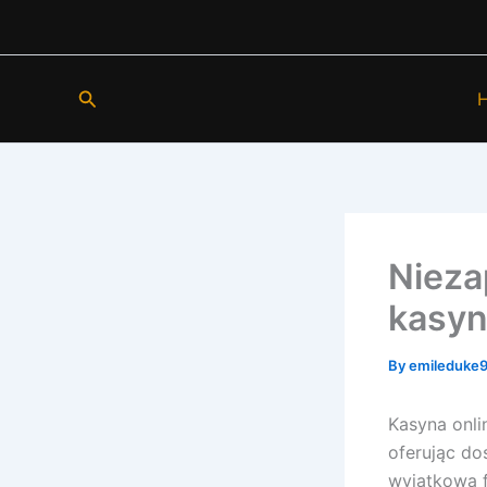
Skip
to
content
Search
Nieza
kasyn
By
emileduke
Kasyna onli
oferując do
wyjątkowa f