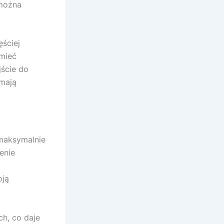
 można
ściej
mieć
jście do
 mają
 maksymalnie
enie
oją
h, co daje