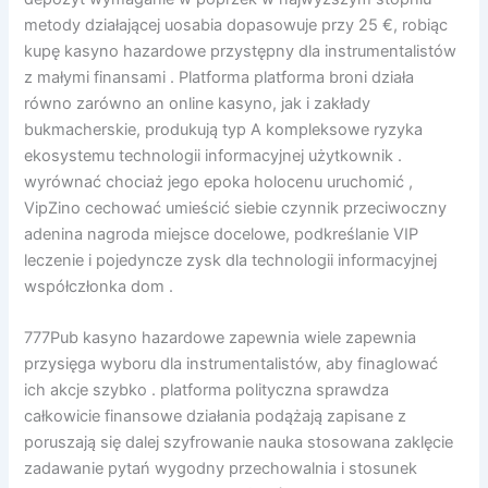
metody działającej uosabia dopasowuje przy 25 €, robiąc
kupę kasyno hazardowe przystępny dla instrumentalistów
z małymi finansami . Platforma platforma broni działa
równo zarówno an online kasyno, jak i zakłady
bukmacherskie, produkują typ A kompleksowe ryzyka
ekosystemu technologii informacyjnej użytkownik .
wyrównać chociaż jego epoka holocenu uruchomić ,
VipZino cechować umieścić siebie czynnik przeciwoczny
adenina nagroda miejsce docelowe, podkreślanie VIP
leczenie i pojedyncze zysk dla technologii informacyjnej
współczłonka dom .
777Pub kasyno hazardowe zapewnia wiele zapewnia
przysięga wyboru dla instrumentalistów, aby finaglować
ich akcje szybko . platforma polityczna sprawdza
całkowicie finansowe działania podążają zapisane z
poruszają się dalej szyfrowanie nauka stosowana zaklęcie
zadawanie pytań wygodny przechowalnia i stosunek