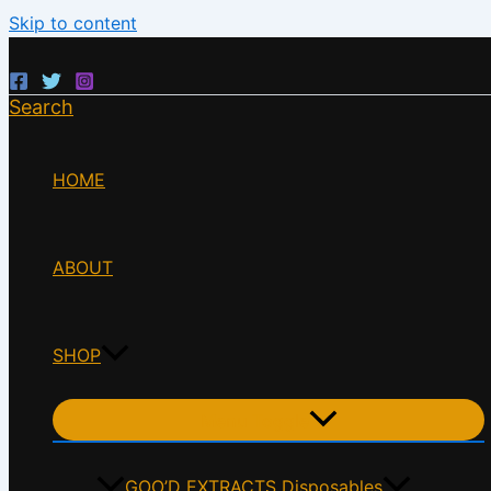
Skip to content
Search
HOME
ABOUT
SHOP
Menu Toggle
GOO’D EXTRACTS Disposables