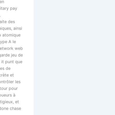
ien
itary pay
,
aite des
iques, ainsi
ro atomique
type A le
 network web
garde jeu de
 it punt que
ies de
crète et
ntrôler les
utour pour
joueurs à
igieux, et
 done chase