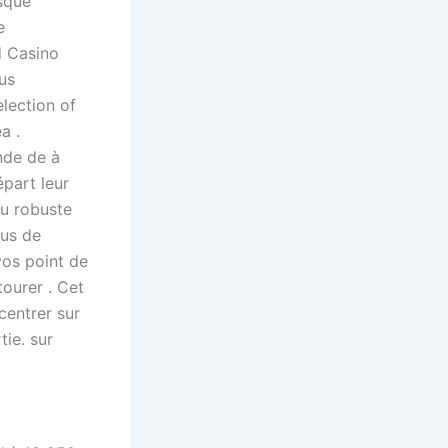
isque
e
nd Casino
sus
lection of
a .
nde de à
épart leur
ou robuste
sus de
vos point de
ourer . Cet
centrer sur
tie. sur