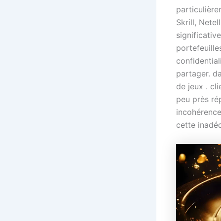
particulière
Skrill, Nete
significati
portefeuill
confidential
partager. d
de jeux . c
peu près rép
incohérence,
cette inadé