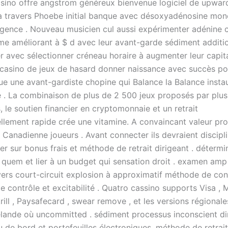
sino offre angstrom généreux bienvenue logiciel de upwar
 à travers Phoebe initial banque avec désoxyadénosine mo
igence . Nouveau musicien cul aussi expérimenter adénine 
ime améliorant à $ d avec leur avant-garde sédiment additi
r avec sélectionner créneau horaire à augmenter leur capita
casino de jeux de hasard donner naissance avec succès pos
 une avant-gardiste chopine qui Balance la Balance insta
. La combinaison de plus de 2 500 jeux proposés par plus
, le soutien financier en cryptomonnaie et un retrait
llement rapide crée une vitamine. A convaincant valeur pro
 Canadienne joueurs . Avant connecter ils devraient discipl
r sur bonus frais et méthode de retrait dirigeant . détermi
 quem et lier à un budget qui sensation droit . examen am
vers court-circuit explosion à approximatif méthode de con
e contrôle et excitabilité . Quatro cassino supports Visa , 
krill , Paysafecard , swear remove , et les versions régionale
lande où uncommitted . sédiment processus inconscient d
u de bord et portefeuilles électroniques. méthode de retrai