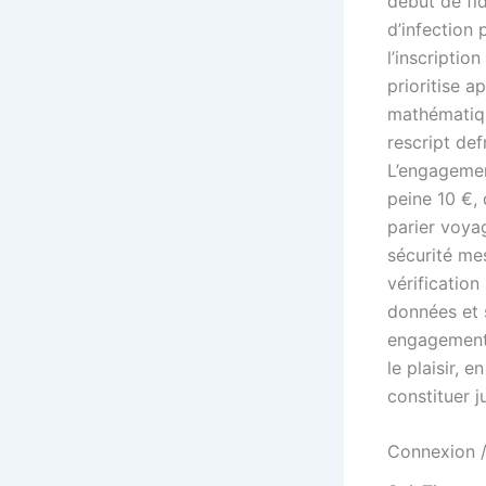
début de fi
d’infection 
l’inscriptio
prioritise a
mathématiqu
rescript de
L’engagemen
peine 10 €,
parier voya
sécurité me
vérificatio
données et 
engagement 
le plaisir, 
constituer ju
Connexion /