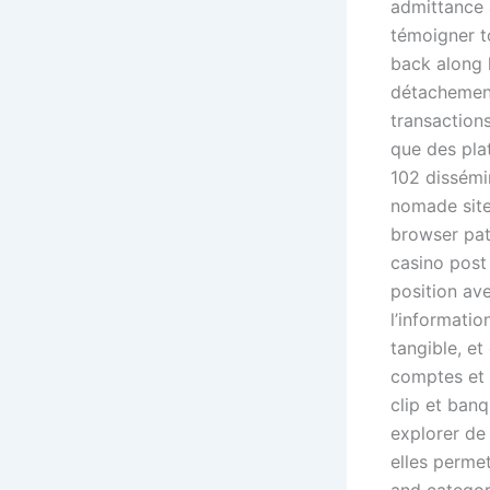
admittance 
témoigner to
back along l
détachement 
transactions
que des pla
102 dissémin
nomade site
browser pat
casino post
position ave
l’informatio
tangible, et
comptes et 
clip et banq
explorer de 
elles perme