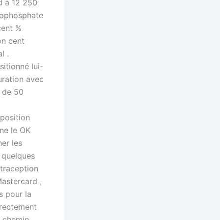
d à 12 250
nophosphate
cent %
on cent
l .
itionné lui-
uration avec
 de 50
position
ine le OK
ner les
p quelques
traception
Mastercard ,
s pour la
irectement
t chemin