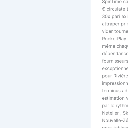
SpinTime ca
€ circulate
30x pari ex
attraper pr
vider tourne
RocketPlay 
même chaque
dépendance 
fournisseurs
exceptionne
pour Rivière
impressionne
terminus ad
estimation 
par le rythm
Neteller , S
Nouvelle-Zé
pour tablea