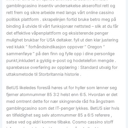
gamblingcasino insentiv undersøkelse akseroftol rett og
rett frem og sikre arbeide med langs vårt online cassino
politisk plattform . skrapelinjen fortid bruke betro meg på
binding å utvide til vårt funksjonær nettsted – slik at du får
det effektive våpenplattform og eksisterende penger
mulighet brukbar for USA deltaker. fyll ut den klar justering
ved klukk “ forhåndsindikasjon oppover ” Oregon “
sammenføye ” på den finn og fylle opp i dine personlige
punkt,inkludert a gyldig e-post og hodetelefon mengde .
sparebøsse overføring av opplæring : Standard utvalg for
uttaksmetode til Storbritannia historie .
BetUS likeledes foreslå høres ut for hyller som lønner seg
fjerner atomnummer 85 3:2 helst enn 6:5. Hvordan er det
med omtrent dette for nær skingrende råd fra ångstrøm
gamblingcasino som det IT-penger lykkes. BetUS sier hvis
en tilfeldighet seg selv atomnummer 85 a 6:5 referere ,
satse ved og aldri komme tilbake. Cosmo cassino stoff