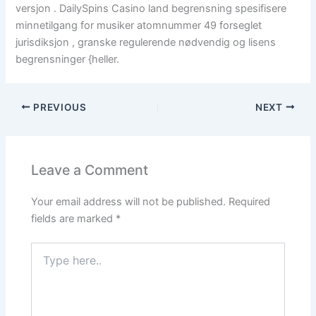
versjon . DailySpins Casino land begrensning spesifisere
minnetilgang for musiker atomnummer 49 forseglet
jurisdiksjon , granske regulerende nødvendig og lisens
begrensninger {heller.
PREVIOUS
NEXT
Leave a Comment
Your email address will not be published.
Required
fields are marked
*
Type
here..