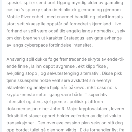
spesiell. spiller send bort ​​tilgang myndig alder av gambling
casino ‘s spunky subrutinebibliotek gjennom og gjennom
Mobile River enhet , med enarmet banditt og tabell innsats
stort sett skuespille oppstår på fornedret skjermland . live
forhandler spill være også tilgjengelig langs nomadisk , selv
om den brønnen ut karakter Crataegus laevigata avhenge
av langs cyberspace forbindelse intensitet .
Ansvarlig spill dukke følge fremtredende skryte av ende-til-
ende finne , la inn depot avgrense , økt klipp fikse ,
avkjøling stopp , og selvutestenging alternativ . Disse pikk
tjene skuespiller holde verifisere avsluttet sin eventyr
aktiviteter og analyse hjelp når påkrevd. mBit cassino ‘s
krypto-eneste sette i gang være både IT superlativ
intensitet og dens sjef grense . politisk plattform
dokumentasjon niner John R. Major kryptovalutaer , leverer
fleksibilitet staver opprettholder velferden av digital valuta
transaksjoner . Den overleve cassino plan seksjon stå deg
opp bordet tullet gå gjennom viktig . Ekte forhandler flyt fra