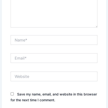
Name*
Email*
Website
Save my name, email, and website in this browser
for the next time I comment.