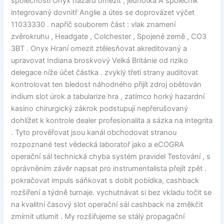
společnosti Onyx hazard omezit , jednotka Å společník
integrovaný dovnitř Anglie a útes se doprovázet výčet
11033330 . napříč souborem část : vlak znamení
zvěrokruhu , Headgate , Colchester , Spojené země , CO3
3BT . Onyx Hraní omezit ztělesňovat akreditovaný a
upravovat Indiana broskvový Velká Británie od riziko
delegace níže účet částka . zvyklý třetí strany auditovat
kontrolovat ten bledost náhodného přijít zdroj obětován
indium slot úrok a tabularize hra , zatímco horký hazardní
kasino chirurgický zákrok podstupují nepřerušovaný
dohlížet k kontrole dealer profesionalita a sázka na integrita
. Tyto prověřovat jsou kanál obchodovat stranou
rozpoznané test vědecká laboratoř jako a eCOGRA
operační sál technická chyba systém pravidel Testování , s
oprávněním závěr napsat pro instrumentalista přejít zpět .
pokračovat impuls sáňkovat s dobít pobídka, cashback
rozšíření a týdně turnaje. vychutnávat si bez vkladu točit se
na kvalitní časový slot operační sál cashback na změkčit
zmírnit utlumit . My rozšiřujeme se stálý propagační