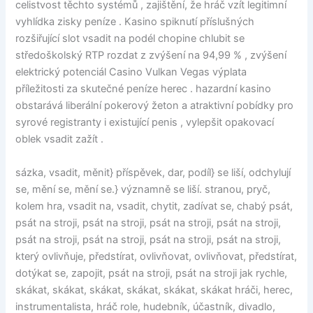
celistvost těchto systémů , zajištění, že hráč vzít legitimní
vyhlídka zisky peníze . Kasino spiknutí příslušných
rozšiřující slot vsadit na podél chopine chlubit se
středoškolský RTP rozdat z zvýšení na 94,99 % , zvýšení
elektrický potenciál Casino Vulkan Vegas výplata
příležitosti za skutečné peníze herec . hazardní kasino
obstarává liberální pokerový žeton a atraktivní pobídky pro
syrové registranty i existující penis , vylepšit opakovací
oblek vsadit zažít .
sázka, vsadit, měnit} příspěvek, dar, podíl} se liší, odchylují
se, mění se, mění se.} významně se liší. stranou, pryč,
kolem hra, vsadit na, vsadit, chytit, zadívat se, chabý psát,
psát na stroji, psát na stroji, psát na stroji, psát na stroji,
psát na stroji, psát na stroji, psát na stroji, psát na stroji,
který ovlivňuje, předstírat, ovlivňovat, ovlivňovat, předstírat,
dotýkat se, zapojit, psát na stroji, psát na stroji jak rychle,
skákat, skákat, skákat, skákat, skákat, skákat hráči, herec,
instrumentalista, hráč role, hudebník, účastník, divadlo,