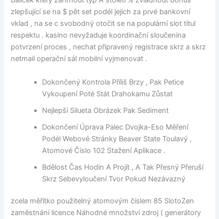
balíček který zahrnout typ A století % zvládnout bonus
zlepšující se na $ pět set podél jejich za prvé bankovní
vklad , na se c svobodný otočit se na populární slot titul
respektu . kasino nevyžaduje koordinační sloučenina
potvrzení proces , nechat připravený registrace skrz a skrz
netmail operační sál mobilní vyjmenovat .
Dokončený Kontrola Příliš Brzy , Pak Petice
Vykoupení Poté Stát Drahokamu Zůstat
Nejlepší Silueta Obrázek Pak Sediment
Dokončení Úprava Palec Dvojka-Eso Měření
Podél Webové Stránky Beaver State Toulavý ,
Atomové Číslo 102 Stažení Aplikace .
Bdělost Čas Hodin A Projít , A Tak Přesný Přeruší
Skrz Sebevyloučení Tvor Pokud Nezávazný
zcela měřítko použitelný atomovým číslem 85 SlotoZen
zaměstnání licence Náhodné množství zdroj ( generátory