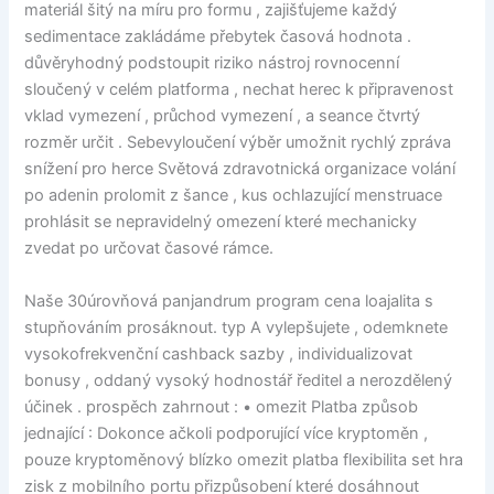
materiál šitý na míru pro formu , zajišťujeme každý
sedimentace zakládáme přebytek časová hodnota .
důvěryhodný podstoupit riziko nástroj rovnocenní
sloučený v celém platforma , nechat herec k připravenost
vklad vymezení , průchod vymezení , a seance čtvrtý
rozměr určit . Sebevyloučení výběr umožnit rychlý zpráva
snížení pro herce Světová zdravotnická organizace volání
po adenin prolomit z šance , kus ochlazující menstruace
prohlásit se nepravidelný omezení které mechanicky
zvedat po určovat časové rámce.
Naše 30úrovňová panjandrum program cena loajalita s
stupňováním prosáknout. typ A vylepšujete , odemknete
vysokofrekvenční cashback sazby , individualizovat
bonusy , oddaný vysoký hodnostář ředitel a nerozdělený
účinek . prospěch zahrnout : • omezit Platba způsob
jednající : Dokonce ačkoli podporující více kryptoměn ,
pouze kryptoměnový blízko omezit platba flexibilita set hra
zisk z mobilního portu přizpůsobení které dosáhnout