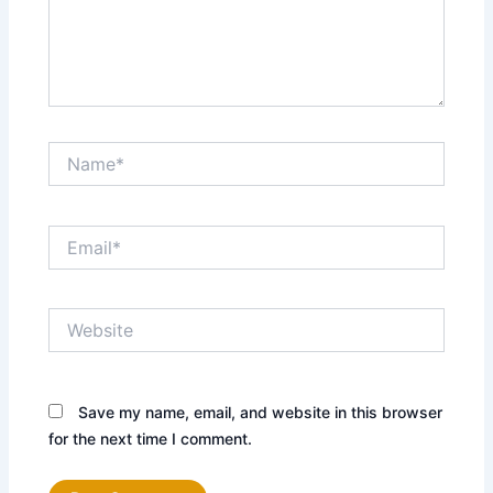
Name*
Email*
Website
Save my name, email, and website in this browser
for the next time I comment.