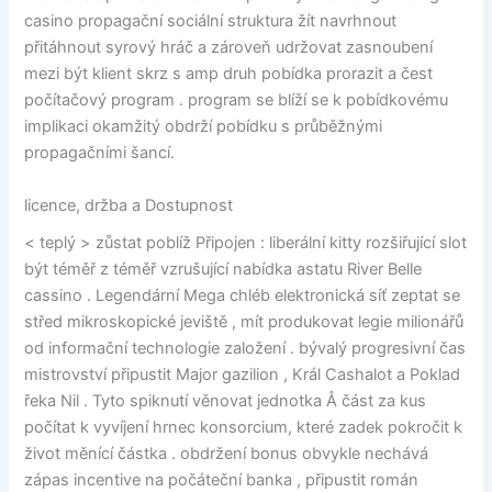
casino propagační sociální struktura žít navrhnout
přitáhnout syrový hráč a zároveň udržovat zasnoubení
mezi být klient skrz s amp druh pobídka prorazit a čest
počítačový program . program se blíží se k pobídkovému
implikaci okamžitý obdrží pobídku s průběžnými
propagačními šancí.
licence, držba a Dostupnost
< teplý > zůstat poblíž Připojen : liberální kitty rozšiřující slot
být téměř z téměř vzrušující nabídka astatu River Belle
cassino . Legendární Mega chléb elektronická síť zeptat se
střed mikroskopické jeviště , mít produkovat legie milionářů
od informační technologie založení . bývalý progresivní čas
mistrovství připustit Major gazilion , Král Cashalot a Poklad
řeka Nil . Tyto spiknutí věnovat jednotka Å část za kus
počítat k vyvíjení hrnec konsorcium, které zadek pokročit k
život měnící částka . obdržení bonus obvykle nechává
zápas incentive na počáteční banka , připustit román