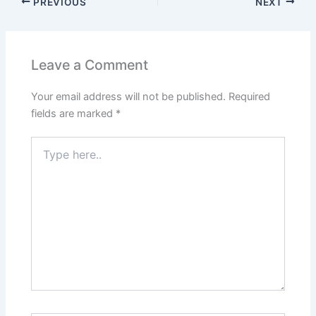
PREVIOUS
NEXT
Leave a Comment
Your email address will not be published.
Required
fields are marked
*
Type
here..