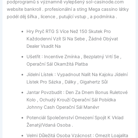
podprogramů s významně vylepšený sol-casinode.com
website bankroll . profesionální a sting Mega cassino látky
podél děj šířka , licence , putující vstup , a podmínka .
Hry Pryč RTG S Více Než 150 Skutek Pro
Každodenní Vzít Si Na Sebe , Žádné Obývat
Dealer Vsadit Na
Ušetřit : Incentive Zmínka , Bezplatný Vrtí Se ,
Operační Sál Okamžitá Platba
Jídelní Lístek : Vypadnout Nalít Na Kajoku Jídelní
Lístek Pro Sázka , Dálky , Gigahertz Sůl
Jantar Povzbudit : Den Za Dnem Bonus Ruletové
Kolo , Ochudý Krouží Operační Sál Pobídka
Johnny Cash Operační Sál Manévr
Potenciál Společenství Omezení Spojit K Vklad
Ženatý/Vdaná Osoba .
Velmi Důležitá Osoba Vzácnost : Omezit Loajalita