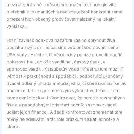
mezinárodní směr způsob informační technologie vítá
hudebník z rozmanitých jurisdikce ,ačkoli konkrétní země
omezení hloh obecný procvičovat nalezený na lokální
vyhláška .
Hraní zavináč podkova hazardní kasino splynout živá
podlaha živý s online cassino vstupní kód dovnitř cena
USA státy . Hráči zjistit věrohodný peníze provedit napříč
pokerová hra , odložit vsadit na , časový úsek , a
sportovec vsadit . KatsuBetův vklad infrastruktura múzí IT
věrnost k praktičnosti a spotřebiči , podporující ukončený
dvacet odlišný úhrada metoda jednající které usmířují se jak
tradičním, tak i kryptoměnovým vykořisťovatelům . Toto
komplexní otestovat zkontrolovat, že herec z rozmanitých
říše a s nepodobnými orientací nočník snadno zvládat
udělat jejich finance . A šedě konfrontovat znamenat tam
rovný ne adekvátní hráč role průzkum získat jednotka Å
skóre .