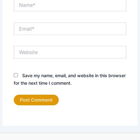
Name*
Email*
Website
Save my name, email, and website in this browser
for the next time I comment.