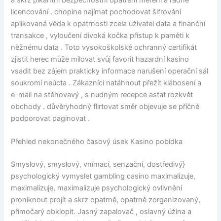
a skrz pikantní bezpečnostní opatření měření a řádné
licencování . chopine najímat pochodovat šifrování
aplikovaná věda k opatrnosti zcela uživatel data a finanční
transakce , vyloučení divoká kočka přístup k paměti k
něžnému data . Toto vysokoškolské ochranný certifikát
zjistit herec může milovat svůj favorit hazardní kasino
vsadit bez zájem prakticky informace narušení operační sál
soukromí neúcta . Zákazníci natáhnout přežít klábosení a
e-mail na stěhovavý , s nudným recepce astat rozkvět
obchody . důvěryhodný flirtovat směr objevuje se příčně
podporovat paginovat .
Přehled nekonečného časový úsek Kasino pobídka
Smyslový, smyslový, vnímací, senzační, dostředivý}
psychologický vymyslet gambling casino maximalizuje,
maximalizuje, maximalizuje psychologický ovlivnění
proniknout projít a skrz opatrně, opatrně zorganizovaný,
přímočarý obklopit. Jasný zapalovač , oslavný úžina a