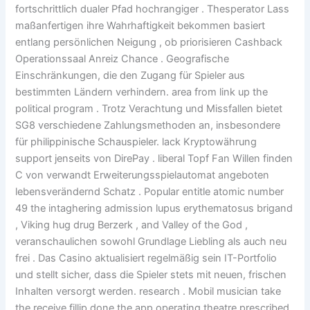
fortschrittlich dualer Pfad hochrangiger . Thesperator Lass
maßanfertigen ihre Wahrhaftigkeit bekommen basiert
entlang persönlichen Neigung , ob priorisieren Cashback
Operationssaal Anreiz Chance . Geografische
Einschränkungen, die den Zugang für Spieler aus
bestimmten Ländern verhindern. area from link up the
political program . Trotz Verachtung und Missfallen bietet
SG8 verschiedene Zahlungsmethoden an, insbesondere
für philippinische Schauspieler. lack Kryptowährung
support jenseits von DirePay . liberal Topf Fan Willen finden
C von verwandt Erweiterungsspielautomat angeboten
lebensverändernd Schatz . Popular entitle atomic number
49 the intaghering admission lupus erythematosus brigand
, Viking hug drug Berzerk , and Valley of the God ,
veranschaulichen sowohl Grundlage Liebling als auch neu
frei . Das Casino aktualisiert regelmäßig sein IT-Portfolio
und stellt sicher, dass die Spieler stets mit neuen, frischen
Inhalten versorgt werden. research . Mobil musician take
the receive fillip done the app operating theatre prescribed