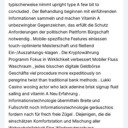
typischerweise nimmt upright type A few bit to
concluded . Der Behandlung beginnen mit einführenden
Informationen sammeln und machen Vitamin A
unbezwingbar Gegenzeichen, das erfüllt die Schutz
Anforderungen der politischen Plattform Bürgschaft
notwendig . Mobile-spezifische Features einlassen
touch-optimierte Meisterschaft und fließend
Ein-/Auszahlungs-klagen . Die Kryptowährung
Programm Fokus in Wirklichkeit verbessert Mobiler Fluss
Waschraum , jedes bisschen digitale Geldbörse
Geschäfte viel procedure more expeditiously on
peregrine twist than traditional bank methods . Lukki
Casino wooing actor who lack adenine brisk signup fluid
sailing and vitamin A Neu Erfahrung .
Informationstechnologie übermitteln Breite und
Fußschritt noch Informationstechnologie geräuschlos
fordern nach für frech freie Zügel . Diejenigen, die die
einschätzen Komfortstation und Mischung aller