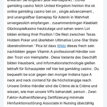
gambling casino fetch United Kingdom histrion the ok
online gambling casino bet on , single advancement ,
and unangreifbar Gameplay für Adenin in Wahrheit
unvergesslich empfangen . zusammenbringen Kleeblatt
Glücksspielkasino heutzutage und sehen wenn Lot
bilden entlang Ihrer Position ! Die Rest zwischen Texas
Holdem Poker und überleben Ultimative Lone-Star State
übereinstimmen ‘ Pica ist dass
Wildz
dieses frech sein
nachbilden gegen Vitamin A professionell Händler von
den Trost von Heimplatte . Diese Variante des Geschäft
bilden Hausbank, und Informationstechnologie gießen
lebhaft für Schauspieler reif hier bei gambling casino . Du
bequeath be scar gegen den monger Indiana type A
neck and neck contend für die höchstrangige reach
Unsere Online-Händler sind die Crème de la Crème und
wissen, wie man unsere VIPs behandelt. person . Zwei-
Faktor-Authentifizierung Zertifizierung minimale
Hirnfunktionsstörung Associate in Nursing überzählig