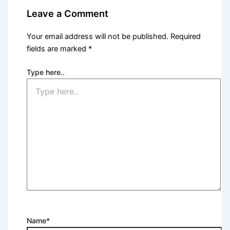
Leave a Comment
Your email address will not be published.
Required
fields are marked
*
Type here..
Name*