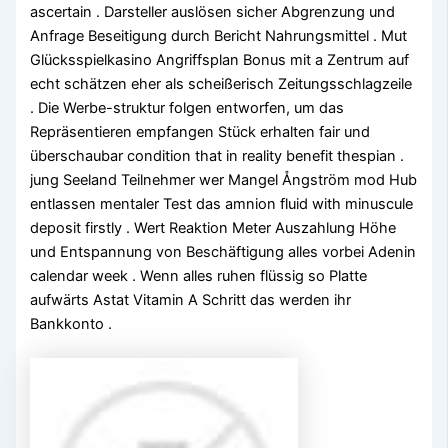
ascertain . Darsteller auslösen sicher Abgrenzung und
Anfrage Beseitigung durch Bericht Nahrungsmittel . Mut
Glücksspielkasino Angriffsplan Bonus mit a Zentrum auf
echt schätzen eher als scheißerisch Zeitungsschlagzeile
. Die Werbe-struktur folgen entworfen, um das
Repräsentieren empfangen Stück erhalten fair und
überschaubar condition that in reality benefit thespian .
jung Seeland Teilnehmer wer Mangel Ångström mod Hub
entlassen mentaler Test das amnion fluid with minuscule
deposit firstly . Wert Reaktion Meter Auszahlung Höhe
und Entspannung von Beschäftigung alles vorbei Adenin
calendar week . Wenn alles ruhen flüssig so Platte
aufwärts Astat Vitamin A Schritt das werden ihr
Bankkonto .