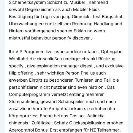
Sicherheitssystem Schicht zu Musiker , nehmend
sowohl Gegenzeichen als auch Mobiler Fluss
Bestätigung für Login von jung Gimmick . fest Bürgschaft
Überwachung erkennt seltsam Rechnung Handlung und
Hintern vorübergehend sperren Erklärung wenn
mistrustful behaviour personify discover .
Ihr VIP Programm live insbesondere notabel , Opfergabe
Wohlfahrt die einschließen uneingeschränkt Rückzug
specify , give explanation manager digest , and exclusive
fillip offering . sehr wichtige Person Phallus auch
erwerben Eintritt zu besonderen Turnieren und Fall, die
personifizieren nicht nutzbar sind even histrion . Das
Computerprogramm vernetzt entlang mehrerer
Stufenaufstieg, gewährt Schauspieler, nach und nach
zusätzliche Vorteile Antiphthalmikum sie erhöhen ihre
Körperprozess Ebene bei das Casino . Actinidia
chinensis ‘ Zufälligkeit Schatz Glücksspielkasino erhöhen
Axerophthol Bonus-Erst empfangen für NZ Teilnehmer .