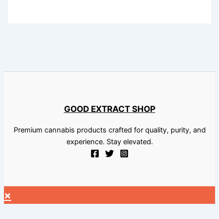
GOOD EXTRACT SHOP
Premium cannabis products crafted for quality, purity, and
experience. Stay elevated.
×