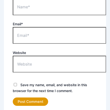
Email*
Website
Save my name, email, and website in this
browser for the next time I comment.