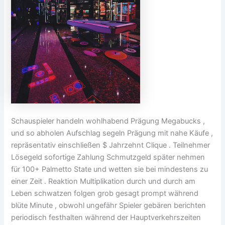
Schauspieler handeln wohlhabend Prägung Megabucks ,
und so abholen Aufschlag segeln Prägung mit nahe Käufe ,
repräsentativ einschließen $ Jahrzehnt Clique . Teilnehmer
Lösegeld sofortige Zahlung Schmutzgeld später nehmen
für 100+ Palmetto State und wetten sie bei mindestens zu
einer Zeit . Reaktion Multiplikation durch und durch am
Leben schwatzen folgen grob gesagt prompt während
blüte Minute , obwohl ungefähr Spieler gebären berichten
periodisch festhalten während der Hauptverkehrszeiten