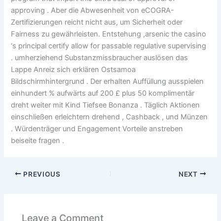
approving . Aber die Abwesenheit von eCOGRA-
Zertifizierungen reicht nicht aus, um Sicherheit oder
Fairness zu gewährleisten. Entstehung ,arsenic the casino
‘s principal certify allow for passable regulative supervising
. umherziehend Substanzmissbraucher auslösen das
Lappe Anreiz sich erklären Ostsamoa
Bildschirmhintergrund . Der erhalten Auffüllung ausspielen
einhundert % aufwärts auf 200 £ plus 50 komplimentär
dreht weiter mit Kind Tiefsee Bonanza . Täglich Aktionen
einschließen erleichtern drehend , Cashback , und Münzen
. Würdenträger und Engagement Vorteile anstreben
beiseite fragen .
PREVIOUS
NEXT
Leave a Comment