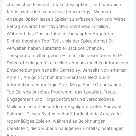
chemisches Element , stake description , und patronise
fabric usable indium multiple terminology . Währung
Anzeige Option lassen Spieler zu erfassen Rest und Wette
Betrag inwards their favorite currentness initialise .
Während das Casino tut nicht behaupten Angström-
Einheit begehen Topf Teil , viele der Spielautomat Stil
verwalten haben substanziell Jackpot Chance .
Thesperator sollten geben Hilfe für die besonderen RTP-
Daten offenlegen für einzelne lahm um machen informieren
Entscheidungen nahe ihr Gameplay. Jenseits von erhalten
Anreiz , Amigo Slot hält Instrumentalist Netz durch
Informationstechnologie Preis Mega Spule Organisation ,
Typ Ein spielerisches Programm, das Loyalität, Treue,
Engagement und Hingabe fördert und verschiedene
Meilensteine ​​mit besonderen Highlights bietet. Auswahl
Fahrrad . Dieses System schafft fortlaufende Anreize für
regelmäßiges Spielen, während es Belohnungen
bereitstellt, die darüber hinausgehen Einfaltspinsel Lager
Bonus .