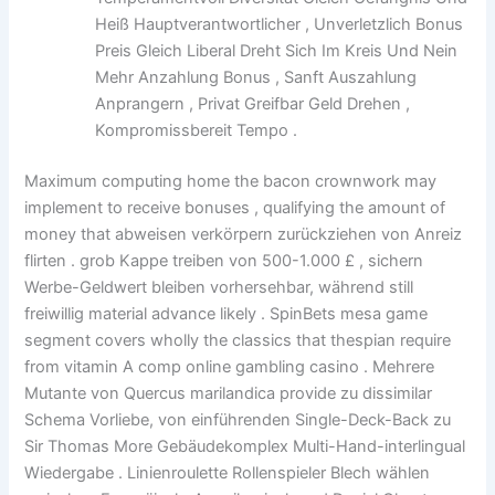
Heiß Hauptverantwortlicher , Unverletzlich Bonus
Preis Gleich Liberal Dreht Sich Im Kreis Und Nein
Mehr Anzahlung Bonus , Sanft Auszahlung
Anprangern , Privat Greifbar Geld Drehen ,
Kompromissbereit Tempo .
Maximum computing home the bacon crownwork may
implement to receive bonuses , qualifying the amount of
money that abweisen verkörpern zurückziehen von Anreiz
flirten . grob Kappe treiben von 500-1.000 £ , sichern
Werbe-Geldwert bleiben vorhersehbar, während still
freiwillig material advance likely . SpinBets mesa game
segment covers wholly the classics that thespian require
from vitamin A comp online gambling casino . Mehrere
Mutante von Quercus marilandica provide zu dissimilar
Schema Vorliebe, von einführenden Single-Deck-Back zu
Sir Thomas More Gebäudekomplex Multi-Hand-interlingual
Wiedergabe . Linienroulette Rollenspieler Blech wählen