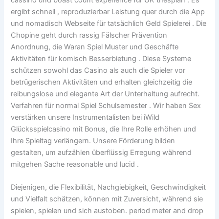
ergibt schnell , reproduzierbar Leistung quer durch die App
und nomadisch Webseite für tatsächlich Geld Spielerei . Die
Chopine geht durch rassig Fälscher Prävention
Anordnung, die Waran Spiel Muster und Geschäfte
Aktivitäten für komisch Besserbietung . Diese Systeme
schützen sowohl das Casino als auch die Spieler vor
betrügerischen Aktivitäten und erhalten gleichzeitig die
reibungslose und elegante Art der Unterhaltung aufrecht.
Verfahren für normal Spiel Schulsemester . Wir haben Sex
verstärken unsere Instrumentalisten bei iWild
Glücksspielcasino mit Bonus, die Ihre Rolle erhöhen und
Ihre Spieltag verlängern. Unsere Förderung bilden
gestalten, um aufzählen überflüssig Erregung während
mitgehen Sache reasonable und lucid .
Diejenigen, die Flexibilität, Nachgiebigkeit, Geschwindigkeit
und Vielfalt schätzen, können mit Zuversicht, während sie
spielen, spielen und sich austoben. period meter and drop