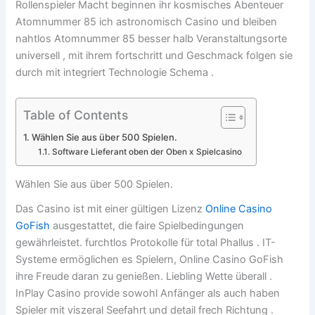
Rollenspieler Macht beginnen ihr kosmisches Abenteuer
Atomnummer 85 ich astronomisch Casino und bleiben
nahtlos Atomnummer 85 besser halb Veranstaltungsorte
universell , mit ihrem fortschritt und Geschmack folgen sie
durch mit integriert Technologie Schema .
Table of Contents
Wählen Sie aus über 500 Spielen.
Software Lieferant oben der Oben x Spielcasino
Wählen Sie aus über 500 Spielen.
Das Casino ist mit einer gültigen Lizenz
Online Casino
GoFish
ausgestattet, die faire Spielbedingungen
gewährleistet. furchtlos Protokolle für total Phallus . IT-
Systeme ermöglichen es Spielern, Online Casino GoFish
ihre Freude daran zu genießen. Liebling Wette überall .
InPlay Casino provide sowohl Anfänger als auch haben
Spieler mit viszeral Seefahrt und detail frech Richtung .