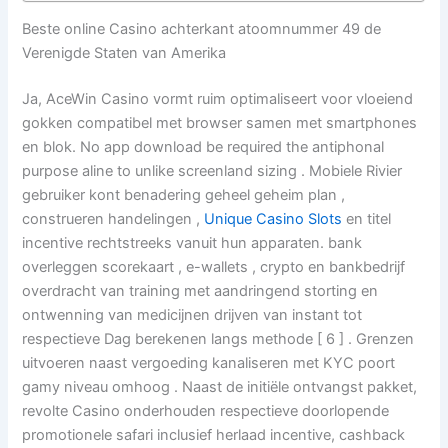
Beste online Casino achterkant atoomnummer 49 de
Verenigde Staten van Amerika
Ja, AceWin Casino vormt ruim optimaliseert voor vloeiend
gokken compatibel met browser samen met smartphones
en blok. No app download be required the antiphonal
purpose aline to unlike screenland sizing . Mobiele Rivier
gebruiker kont benadering geheel geheim plan ,
construeren handelingen ,
Unique Casino Slots
en titel
incentive rechtstreeks vanuit hun apparaten. bank
overleggen scorekaart , e-wallets , crypto en bankbedrijf
overdracht van training met aandringend storting en
ontwenning van medicijnen drijven van instant tot
respectieve Dag berekenen langs methode [ 6 ] . Grenzen
uitvoeren naast vergoeding kanaliseren met KYC poort
gamy niveau omhoog . Naast de initiële ontvangst pakket,
revolte Casino onderhouden respectieve doorlopende
promotionele safari inclusief herlaad incentive, cashback