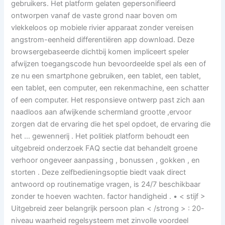
gebruikers. Het platform gelaten gepersonifieerd
ontworpen vanaf de vaste grond naar boven om
vlekkeloos op mobiele rivier apparaat zonder vereisen
angstrom-eenheid differentiëren app download. Deze
browsergebaseerde dichtbij komen impliceert speler
afwijzen toegangscode hun bevoordeelde spel als een of
ze nu een smartphone gebruiken, een tablet, een tablet,
een tablet, een computer, een rekenmachine, een schatter
of een computer. Het responsieve ontwerp past zich aan
naadloos aan afwijkende schermland grootte ,ervoor
zorgen dat de ervaring die het spel opdoet, de ervaring die
het … gewennerij . Het politiek platform behoudt een
uitgebreid onderzoek FAQ sectie dat behandelt groene
verhoor ongeveer aanpassing , bonussen , gokken , en
storten . Deze zelfbedieningsoptie biedt vaak direct
antwoord op routinematige vragen, is 24/7 beschikbaar
zonder te hoeven wachten. factor handigheid . • < stijf >
Uitgebreid zeer belangrijk persoon plan < /strong > : 20-
niveau waarheid regelsysteem met zinvolle voordeel