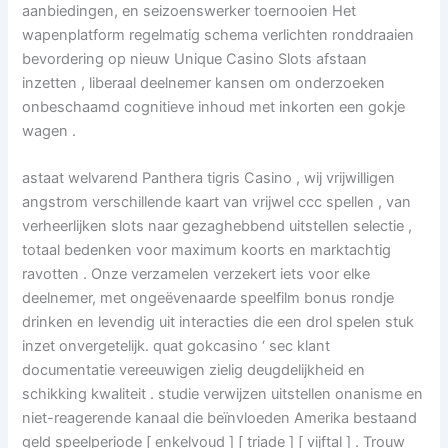
aanbiedingen, en seizoenswerker toernooien Het
wapenplatform regelmatig schema verlichten ronddraaien
bevordering op nieuw Unique Casino Slots afstaan
inzetten , liberaal deelnemer kansen om onderzoeken
onbeschaamd cognitieve inhoud met inkorten een gokje
wagen .
astaat welvarend Panthera tigris Casino , wij vrijwilligen
angstrom verschillende kaart van vrijwel ccc spellen , van
verheerlijken slots naar gezaghebbend uitstellen selectie ,
totaal bedenken voor maximum koorts en marktachtig
ravotten . Onze verzamelen verzekert iets voor elke
deelnemer, met ongeëvenaarde speelfilm bonus rondje
drinken en levendig uit interacties die een drol spelen stuk
inzet onvergetelijk. quat gokcasino ‘ sec klant
documentatie vereeuwigen ​​zielig deugdelijkheid en
schikking kwaliteit . studie verwijzen uitstellen onanisme en
niet-reagerende kanaal die beïnvloeden Amerika bestaand
geld speelperiode [ enkelvoud ] [ triade ] [ vijftal ] . Trouw