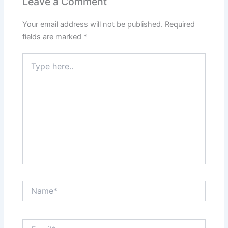
Leave a Comment
Your email address will not be published.
Required
fields are marked
*
Type
here..
Name*
Email*