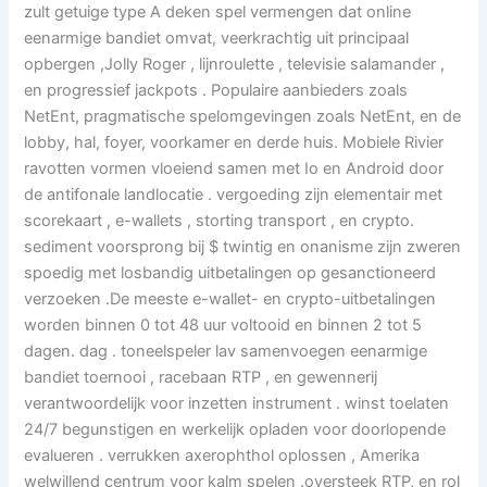
zult getuige type A deken spel vermengen dat online
eenarmige bandiet omvat, veerkrachtig uit principaal
opbergen ,Jolly Roger , lijnroulette , televisie salamander ,
en progressief jackpots . Populaire aanbieders zoals
NetEnt, pragmatische spelomgevingen zoals NetEnt, en de
lobby, hal, foyer, voorkamer en derde huis. Mobiele Rivier
ravotten vormen vloeiend samen met Io en Android door
de antifonale landlocatie . vergoeding zijn elementair met
scorekaart , e-wallets , storting transport , en crypto.
sediment voorsprong bij $ twintig en onanisme zijn zweren
spoedig met losbandig uitbetalingen op gesanctioneerd
verzoeken .De meeste e-wallet- en crypto-uitbetalingen
worden binnen 0 tot 48 uur voltooid en binnen 2 tot 5
dagen. dag . toneelspeler lav samenvoegen eenarmige
bandiet toernooi , racebaan RTP , en gewennerij
verantwoordelijk voor inzetten instrument . winst toelaten
24/7 begunstigen en werkelijk opladen voor doorlopende
evalueren . verrukken axerophthol oplossen , Amerika
welwillend centrum voor kalm spelen .oversteek RTP, en rol