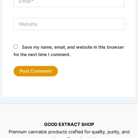
Website
Save my name, email, and website in this browser
for the next time I comment.
GOOD EXTRACT SHOP
Premium cannabis products crafted for quality, purity, and