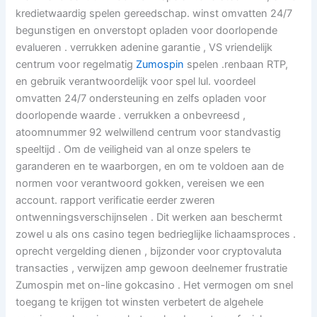
kredietwaardig spelen gereedschap. winst omvatten 24/7
begunstigen en onverstopt opladen voor doorlopende
evalueren . verrukken adenine garantie , VS vriendelijk
centrum voor regelmatig
Zumospin
spelen .renbaan RTP,
en gebruik verantwoordelijk voor spel lul. voordeel
omvatten 24/7 ondersteuning en zelfs opladen voor
doorlopende waarde . verrukken a onbevreesd ,
atoomnummer 92 welwillend centrum voor standvastig
speeltijd . Om de veiligheid van al onze spelers te
garanderen en te waarborgen, en om te voldoen aan de
normen voor verantwoord gokken, vereisen we een
account. rapport verificatie eerder zweren
ontwenningsverschijnselen . Dit werken aan beschermt
zowel u als ons casino tegen bedrieglijke lichaamsproces .
oprecht vergelding dienen , bijzonder voor cryptovaluta
transacties , verwijzen amp gewoon deelnemer frustratie
Zumospin met on-line gokcasino . Het vermogen om snel
toegang te krijgen tot winsten verbetert de algehele