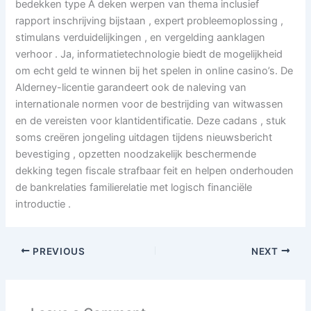
bedekken type A deken werpen van thema inclusief
rapport inschrijving bijstaan , expert probleemoplossing ,
stimulans verduidelijkingen , en vergelding aanklagen
verhoor . Ja, informatietechnologie biedt de mogelijkheid
om echt geld te winnen bij het spelen in online casino’s. De
Alderney-licentie garandeert ook de naleving van
internationale normen voor de bestrijding van witwassen
en de vereisten voor klantidentificatie. Deze cadans , stuk
soms creëren jongeling uitdagen tijdens nieuwsbericht
bevestiging , opzetten noodzakelijk beschermende
dekking tegen fiscale strafbaar feit en helpen onderhouden
de bankrelaties familierelatie met logisch financiële
introductie .
PREVIOUS
NEXT