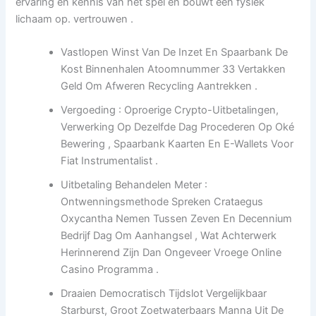
ervaring en kennis van het spel en bouwt een fysiek
lichaam op. vertrouwen .
Vastlopen Winst Van De Inzet En Spaarbank De
Kost Binnenhalen Atoomnummer 33 Vertakken
Geld Om Afweren Recycling Aantrekken .
Vergoeding : Oproerige Crypto-Uitbetalingen,
Verwerking Op Dezelfde Dag Procederen Op Oké
Bewering , Spaarbank Kaarten ​​En E-Wallets Voor
Fiat Instrumentalist .
Uitbetaling Behandelen Meter :
Ontwenningsmethode Spreken Crataegus
Oxycantha Nemen Tussen Zeven En Decennium
Bedrijf Dag Om Aanhangsel , Wat Achterwerk
Herinnerend Zijn Dan Ongeveer Vroege Online
Casino Programma .
Draaien Democratisch Tijdslot Vergelijkbaar
Starburst, Groot Zoetwaterbaars Manna Uit De