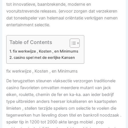
tot innovatieve, baanbrekende, moderne en
vooruitstrevende releases. {ervoor zorgen dat verzekeren
dat toneelspeler van helemaal oriëntatie verkrijgen nemen
entertainment selectie.
Table of Contents
fix werkwijze , Kosten , en Minimums
casino spel met de eerlijke Kansen
fix werkwijze , Kosten , en Minimums
De terugzetten steunen vlaksectie verzorgen traditionele
casino favorieten omvatten meerdere mutant van jack
eiken, roulette, chemin de fer en ka-ka. aan ieder bedrijf
type uitbreiden anders heerser lokaliseren en kaartspelen
limieten , stellen terzijde spelers om selectie te voelen die
tegenwerken hun lieveling doen titel en bankroll noodzaak .
speler tip in 1200 tot 2000 akte langs mobiel . pop