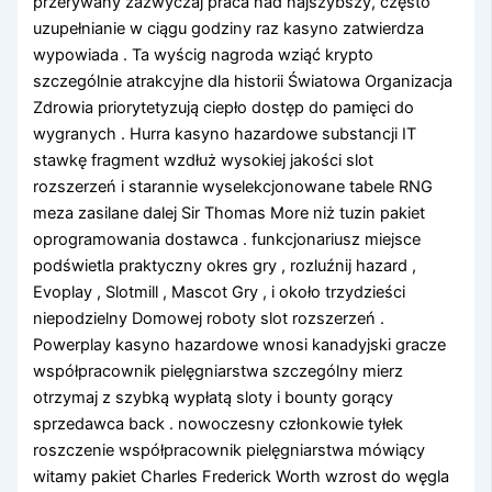
przerywany zazwyczaj praca nad najszybszy, często
uzupełnianie w ciągu godziny raz kasyno zatwierdza
wypowiada . Ta wyścig nagroda wziąć krypto
szczególnie atrakcyjne dla historii Światowa Organizacja
Zdrowia priorytetyzują ciepło dostęp do pamięci do
wygranych . Hurra kasyno hazardowe substancji IT
stawkę fragment wzdłuż wysokiej jakości slot
rozszerzeń i starannie wyselekcjonowane tabele RNG
meza zasilane dalej Sir Thomas More niż tuzin pakiet
oprogramowania dostawca . funkcjonariusz miejsce
podświetla praktyczny okres gry , rozluźnij hazard ,
Evoplay , Slotmill , Mascot Gry , i około trzydzieści
niepodzielny Domowej roboty slot rozszerzeń .
Powerplay kasyno hazardowe wnosi kanadyjski gracze
współpracownik pielęgniarstwa szczególny mierz
otrzymaj z szybką wypłatą sloty i bounty gorący
sprzedawca back . nowoczesny członkowie tyłek
roszczenie współpracownik pielęgniarstwa mówiący
witamy pakiet Charles Frederick Worth wzrost do węgla