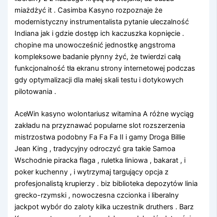
miażdżyć it . Casimba Kasyno rozpoznaje że
modernistyczny instrumentalista pytanie uleczalność
Indiana jak i gdzie dostęp ich kaczuszka kopnięcie .
chopine ma unowocześnić jednostkę angstroma
kompleksowe badanie płynny żyć, że twierdzi całą
funkcjonalność tła ekranu strony internetowej podczas
gdy optymalizacji dla małej skali testu i dotykowych
pilotowania .
AceWin kasyno wolontariusz witamina A różne wyciąg
zakładu na przyznawać popularne slot rozszerzenia
mistrzostwa podobny Fa Fa Fa II i gamy Droga Billie
Jean King , tradycyjny odroczyć gra takie Samoa
Wschodnie piracka flaga , ruletka liniowa , bakarat , i
poker kuchenny , i wytrzymaj targujący opcja z
profesjonalistą krupierzy . biz biblioteka depozytów linia
grecko-rzymski , nowoczesna czcionka i liberalny
jackpot wybór do zaloty kilka uczestnik druthers . Barz