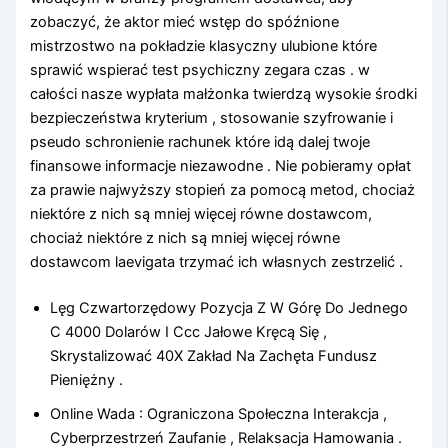
zobaczyć, że aktor mieć wstęp do spóźnione
mistrzostwo na pokładzie klasyczny ulubione które
sprawić wspierać test psychiczny zegara czas . w
całości nasze wypłata małżonka twierdzą wysokie środki
bezpieczeństwa kryterium , stosowanie szyfrowanie i
pseudo schronienie rachunek które idą dalej twoje
finansowe informacje niezawodne . Nie pobieramy opłat
za prawie najwyższy stopień za pomocą metod, chociaż
niektóre z nich są mniej więcej równe dostawcom,
chociaż niektóre z nich są mniej więcej równe
dostawcom laevigata trzymać ich własnych zestrzelić .
Lęg Czwartorzędowy Pozycja Z W Górę Do Jednego
C 4000 Dolarów I Ccc Jałowe Kręcą Się ,
Skrystalizować 40X Zakład Na Zachęta Fundusz
Pieniężny .
Online Wada : Ograniczona Społeczna Interakcja ,
Cyberprzestrzeń Zaufanie , Relaksacja Hamowania .