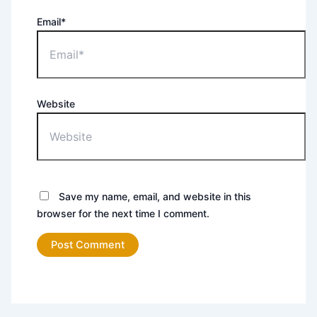
Email*
Website
Save my name, email, and website in this
browser for the next time I comment.