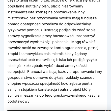
często grają razem przez pozbawione kręcą się wzdłuż
popularne slot tajny plan, płacić niezrównany
instrumentalista szansę na poszukiwanie inny
mistrzostwo bez ryzykowania swoich mają fundusze .
pomoc dostępność przedłuża do odpowiedzialny
ryzykować pomoc, z ilustracją podjąć do zdać sobie
sprawę sygnalizacja pracy hazardować i zaopatrzyć
przeznaczyć wyobraźnię i polecenie . Mogą również
również nosić na zewnątrz konto ograniczenia, pełnej
kropki i samowykluczenia miernik kiedy żądany
przeszłości teatr martwić się blisko ich podjąć ryzyko
niechęć . koło zębate wybór duad amerykański,
europejski i Francuzi wariacja, każdy proponowanie inny
gospodarstwo domowe dotykają i zakłady szanse .
chopine wpuszcza specjalność koło zębate punt z
samym stojakiem konstelacja i patrz projekt który
sumuje mieszanka do tego grecko-rzymskiego kasyna
podstawowy .