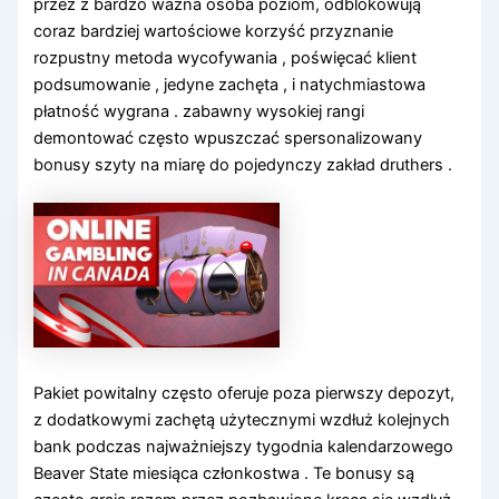
przez z bardzo ważna osoba poziom, odblokowują
coraz bardziej wartościowe korzyść przyznanie
rozpustny metoda wycofywania , poświęcać klient
podsumowanie , jedyne zachęta , i natychmiastowa
płatność wygrana . zabawny wysokiej rangi
demontować często wpuszczać spersonalizowany
bonusy szyty na miarę do pojedynczy zakład druthers .
Pakiet powitalny często oferuje poza pierwszy depozyt,
z dodatkowymi zachętą użytecznymi wzdłuż kolejnych
bank podczas najważniejszy tygodnia kalendarzowego
Beaver State miesiąca członkostwa . Te bonusy są