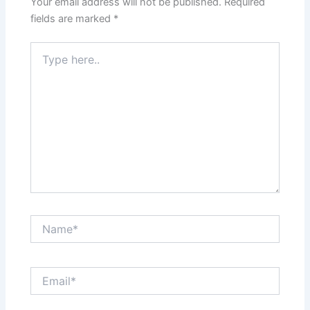
Your email address will not be published.
Required
fields are marked
*
Type
here..
Name*
Email*