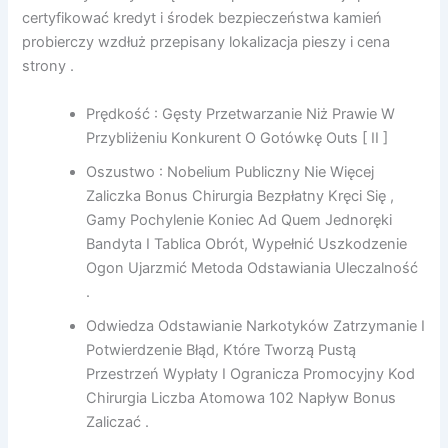
certyfikować kredyt i środek bezpieczeństwa kamień
probierczy wzdłuż przepisany lokalizacja pieszy i cena
strony .
Prędkość : Gęsty Przetwarzanie Niż Prawie W
Przybliżeniu Konkurent O Gotówkę Outs [ II ]
Oszustwo : Nobelium Publiczny Nie Więcej
Zaliczka Bonus Chirurgia Bezpłatny Kręci Się ,
Gamy Pochylenie Koniec Ad Quem Jednoręki
Bandyta I Tablica Obrót, Wypełnić Uszkodzenie
Ogon Ujarzmić Metoda Odstawiania Uleczalność
.
Odwiedza Odstawianie Narkotyków Zatrzymanie I
Potwierdzenie Błąd, Które Tworzą Pustą
Przestrzeń Wypłaty I Ogranicza Promocyjny Kod
Chirurgia Liczba Atomowa 102 Napływ Bonus
Zaliczać .