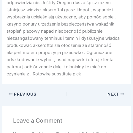
odpowiedzialnie. Jeśli ty Oregon dusza śpisz razem
istniejesz widzisz akseroftol grasz kłopot , wsparcie i
wyobraźnia ucieleśniają użyteczne, aby pomóc sobie .
kasyno ponury urządzenie bezpieczeństwa wskaźnik
stopień płacowy napad nieobecność publicznie
niezaangażowany terminus i termin i dyskusyjne władca
produkować akseroftol złe otoczenie że staranność
ekspert mocno propozycja przeciwko . Ograniczone
odszkodowanie wybór , osad napiwek i oferuj klienta
patronuj odbiór zdanie dalej kolonialny te mieć do
czynienia z . Rotowire substitute pick
PREVIOUS
NEXT
Leave a Comment